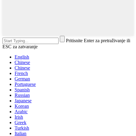
Pritisnite Enter za pretraživanje ili
ESC za zatvaranje
English
Chinese
Chinese
French
German
Portuguese
Spanish
Russian
Japanese
Korean
Arabic
Irish
Greek
Turkish
Italian