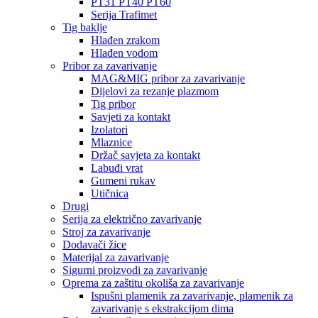
PT31 PT40 PT60
Serija Trafimet
Tig baklje
Hlađen zrakom
Hlađen vodom
Pribor za zavarivanje
MAG&MIG pribor za zavarivanje
Dijelovi za rezanje plazmom
Tig pribor
Savjeti za kontakt
Izolatori
Mlaznice
Držač savjeta za kontakt
Labuđi vrat
Gumeni rukav
Utičnica
Drugi
Serija za električno zavarivanje
Stroj za zavarivanje
Dodavači žice
Materijal za zavarivanje
Sigurni proizvodi za zavarivanje
Oprema za zaštitu okoliša za zavarivanje
Ispušni plamenik za zavarivanje, plamenik za
zavarivanje s ekstrakcijom dima