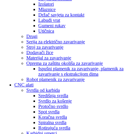
Izolatori
Mlaznice
Držač savjeta za kontakt
Labuđi vrat
Gumeni rukav
Utičnica
Drugi
Serija za električno zavarivanje
Stroj za zavarivanje
Dodavači žice
Materijal za zavarivanje
Oprema za zaštitu okoliša za zavarivanje
Ispušni plamenik za zavarivanje, plamenik za
zavarivanje s ekstrakcijom dima
Robot plamenik za zavarivanje
CNC alati
Svrdla od karbida
Središnja svrdla
Svrdlo za košenje
Protočno svrdlo
Spot svrdla
Koračna svrdla
Spiralna svrdla
Rotirajuća svrdla
Karbidni umetci