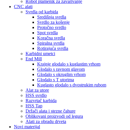
Robot plamenik za zavarivanje
CNC alati
Svrdla od karbida
Središnja svrdla
Svrdlo za košenje
Protočno svrdlo
Spot svrdla
Koračna svrdla
Spiralna svrdla
Rotirajuća svrdla
Karbidni umetci
End Mill
Krajnje glodalo s kuglastim vrhom
Glodalo s ravnom glavom
Glodalo s okruglim vrhom
Glodalo s T utorima
Kuglasto glodalo s dvostrukim rubom
Alat za utore
HSS svrdlo
Razvrtač karbida
HSS Tap
Držači alata i stezne čahure
Oblikovani proizvodi od legura
Alati za obradu drveta
Novi materijal