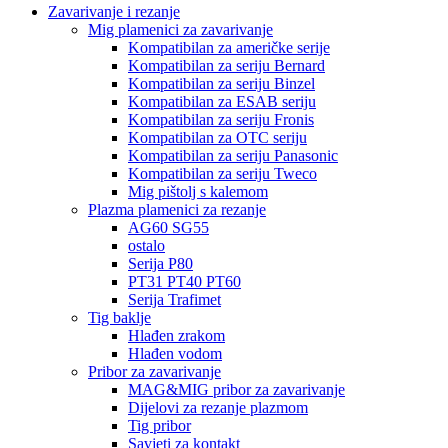
Zavarivanje i rezanje
Mig plamenici za zavarivanje
Kompatibilan za američke serije
Kompatibilan za seriju Bernard
Kompatibilan za seriju Binzel
Kompatibilan za ESAB seriju
Kompatibilan za seriju Fronis
Kompatibilan za OTC seriju
Kompatibilan za seriju Panasonic
Kompatibilan za seriju Tweco
Mig pištolj s kalemom
Plazma plamenici za rezanje
AG60 SG55
ostalo
Serija P80
PT31 PT40 PT60
Serija Trafimet
Tig baklje
Hlađen zrakom
Hlađen vodom
Pribor za zavarivanje
MAG&MIG pribor za zavarivanje
Dijelovi za rezanje plazmom
Tig pribor
Savjeti za kontakt