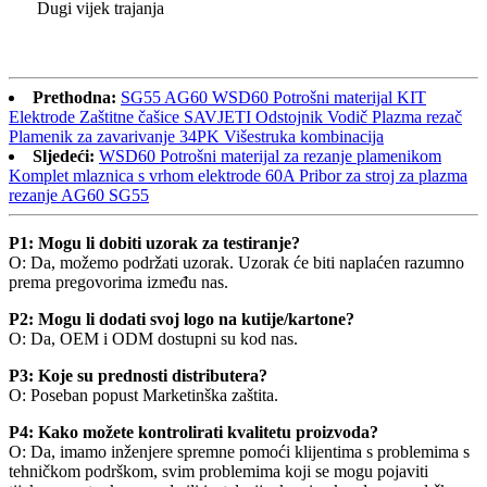
Dugi vijek trajanja
Prethodna:
SG55 AG60 WSD60 Potrošni materijal KIT
Elektrode Zaštitne čašice SAVJETI Odstojnik Vodič Plazma rezač
Plamenik za zavarivanje 34PK Višestruka kombinacija
Sljedeći:
WSD60 Potrošni materijal za rezanje plamenikom
Komplet mlaznica s vrhom elektrode 60A Pribor za stroj za plazma
rezanje AG60 SG55
P1: Mogu li dobiti uzorak za testiranje?
O: Da, možemo podržati uzorak. Uzorak će biti naplaćen razumno
prema pregovorima između nas.
P2: Mogu li dodati svoj logo na kutije/kartone?
O: Da, OEM i ODM dostupni su kod nas.
P3: Koje su prednosti distributera?
O: Poseban popust Marketinška zaštita.
P4: Kako možete kontrolirati kvalitetu proizvoda?
O: Da, imamo inženjere spremne pomoći klijentima s problemima s
tehničkom podrškom, svim problemima koji se mogu pojaviti