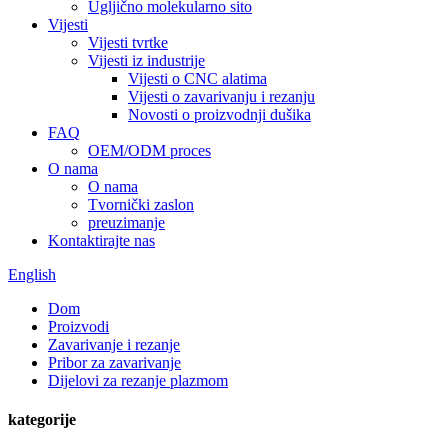
Ugljično molekularno sito
Vijesti
Vijesti tvrtke
Vijesti iz industrije
Vijesti o CNC alatima
Vijesti o zavarivanju i rezanju
Novosti o proizvodnji dušika
FAQ
OEM/ODM proces
O nama
O nama
Tvornički zaslon
preuzimanje
Kontaktirajte nas
English
Dom
Proizvodi
Zavarivanje i rezanje
Pribor za zavarivanje
Dijelovi za rezanje plazmom
kategorije