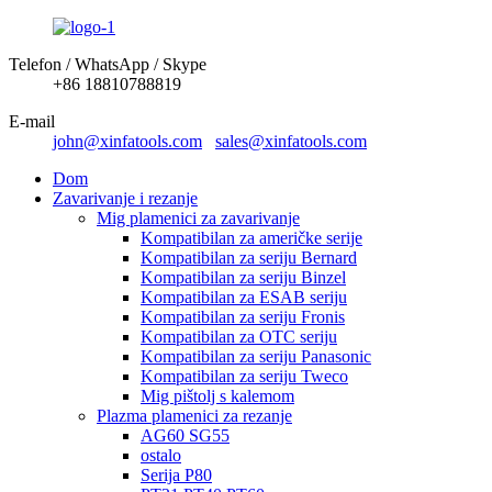
Telefon / WhatsApp / Skype
+86 18810788819
E-mail
john@xinfatools.com
sales@xinfatools.com
Dom
Zavarivanje i rezanje
Mig plamenici za zavarivanje
Kompatibilan za američke serije
Kompatibilan za seriju Bernard
Kompatibilan za seriju Binzel
Kompatibilan za ESAB seriju
Kompatibilan za seriju Fronis
Kompatibilan za OTC seriju
Kompatibilan za seriju Panasonic
Kompatibilan za seriju Tweco
Mig pištolj s kalemom
Plazma plamenici za rezanje
AG60 SG55
ostalo
Serija P80