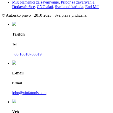
Mig plamenici za zavarivanje
,
Pribor za zavarivanje
,
Dodavači žice
,
CNC alati
,
Svrdla od karbida
,
End Mill
© Autorsko pravo - 2010-2023 : Sva prava pridržana.
Telefon
Tel
+86 18810788819
E-mail
E-mail
john@xinfatools.com
Vrh