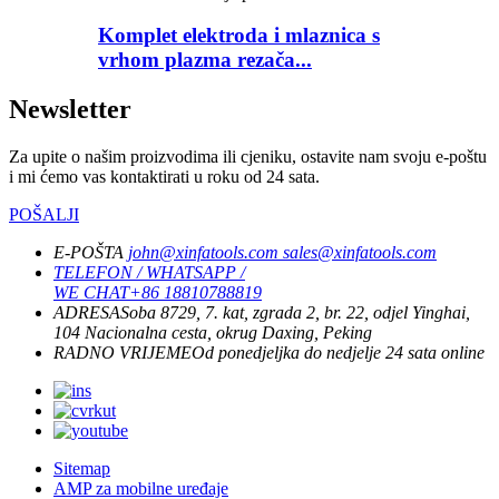
Komplet elektroda i mlaznica s
vrhom plazma rezača...
Newsletter
Za upite o našim proizvodima ili cjeniku, ostavite nam svoju e-poštu
i mi ćemo vas kontaktirati u roku od 24 sata.
POŠALJI
E-POŠTA
john@xinfatools.com
sales@xinfatools.com
TELEFON / WHATSAPP /
WE CHAT
+86 18810788819
ADRESA
Soba 8729, 7. kat, zgrada 2, br. 22, odjel Yinghai,
104 Nacionalna cesta, okrug Daxing, Peking
RADNO VRIJEME
Od ponedjeljka do nedjelje
24 sata online
Sitemap
AMP za mobilne uređaje