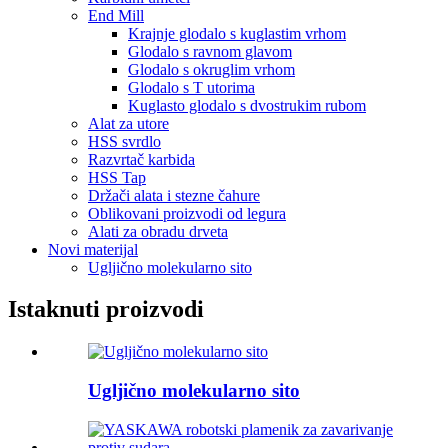
End Mill
Krajnje glodalo s kuglastim vrhom
Glodalo s ravnom glavom
Glodalo s okruglim vrhom
Glodalo s T utorima
Kuglasto glodalo s dvostrukim rubom
Alat za utore
HSS svrdlo
Razvrtač karbida
HSS Tap
Držači alata i stezne čahure
Oblikovani proizvodi od legura
Alati za obradu drveta
Novi materijal
Ugljično molekularno sito
Istaknuti proizvodi
Ugljično molekularno sito