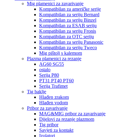
Mig plamenici za zavarivanje
Kompatibilan za američke serije
Kompatibilan za seriju Bernard
Kompatibilan za seriju Binzel
Kompatibilan za ESAB seriju
Kompatibilan za seriju Fronis
Kompatibilan za OTC seriju
Kompatibilan za seriju Panasonic
Kompatibilan za seriju Tweco
Mig pištolj s kalemom
Plazma plamenici za rezanje
AG60 SG55
ostalo
Serija P80
PT31 PT40 PT60
Serija Trafimet
Tig baklje
Hlađen zrakom
Hlađen vodom
Pribor za zavarivanje
MAG&MIG pribor za zavarivanje
Dijelovi za rezanje plazmom
Tig pribor
Savjeti za kontakt
Izolatori