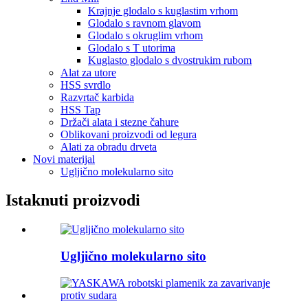
Krajnje glodalo s kuglastim vrhom
Glodalo s ravnom glavom
Glodalo s okruglim vrhom
Glodalo s T utorima
Kuglasto glodalo s dvostrukim rubom
Alat za utore
HSS svrdlo
Razvrtač karbida
HSS Tap
Držači alata i stezne čahure
Oblikovani proizvodi od legura
Alati za obradu drveta
Novi materijal
Ugljično molekularno sito
Istaknuti proizvodi
Ugljično molekularno sito