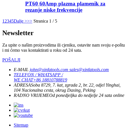
PT60 60Amp plazma plamenik za
rezanje niske frekvencije
1
2
3
4
5
Dalje >
>>
Stranica 1 / 5
Newsletter
Za upite o našim proizvodima ili cjeniku, ostavite nam svoju e-poštu
i mi ćemo vas kontaktirati u roku od 24 sata.
POŠALJI
E-MAIL
john@xinfatools.com
sales@xinfatools.com
TELEFON / WHATSAPP /
WE CHAT
+86 18810788819
ADRESA
Soba 8729, 7. kat, zgrada 2, br. 22, odjel Yinghai,
104 Nacionalna cesta, okrug Daxing, Peking
RADNO VRIJEME
Od ponedjeljka do nedjelje
24 sata online
Sitemap