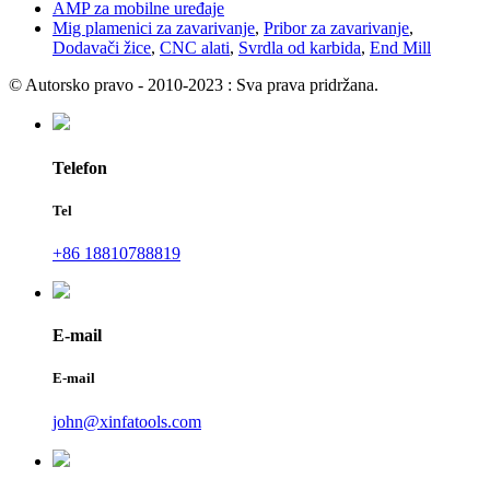
AMP za mobilne uređaje
Mig plamenici za zavarivanje
,
Pribor za zavarivanje
,
Dodavači žice
,
CNC alati
,
Svrdla od karbida
,
End Mill
© Autorsko pravo - 2010-2023 : Sva prava pridržana.
Telefon
Tel
+86 18810788819
E-mail
E-mail
john@xinfatools.com