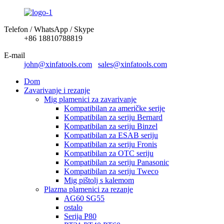
Telefon / WhatsApp / Skype
+86 18810788819
E-mail
john@xinfatools.com
sales@xinfatools.com
Dom
Zavarivanje i rezanje
Mig plamenici za zavarivanje
Kompatibilan za američke serije
Kompatibilan za seriju Bernard
Kompatibilan za seriju Binzel
Kompatibilan za ESAB seriju
Kompatibilan za seriju Fronis
Kompatibilan za OTC seriju
Kompatibilan za seriju Panasonic
Kompatibilan za seriju Tweco
Mig pištolj s kalemom
Plazma plamenici za rezanje
AG60 SG55
ostalo
Serija P80