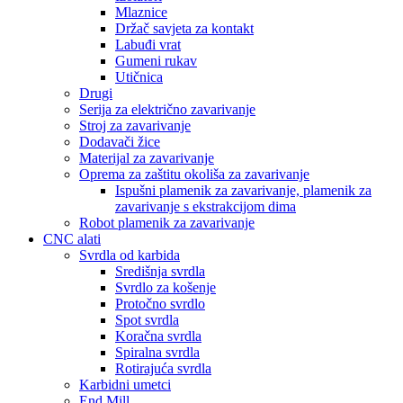
Mlaznice
Držač savjeta za kontakt
Labuđi vrat
Gumeni rukav
Utičnica
Drugi
Serija za električno zavarivanje
Stroj za zavarivanje
Dodavači žice
Materijal za zavarivanje
Oprema za zaštitu okoliša za zavarivanje
Ispušni plamenik za zavarivanje, plamenik za
zavarivanje s ekstrakcijom dima
Robot plamenik za zavarivanje
CNC alati
Svrdla od karbida
Središnja svrdla
Svrdlo za košenje
Protočno svrdlo
Spot svrdla
Koračna svrdla
Spiralna svrdla
Rotirajuća svrdla
Karbidni umetci
End Mill