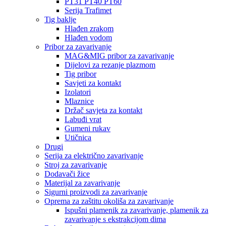
PT31 PT40 PT60
Serija Trafimet
Tig baklje
Hlađen zrakom
Hlađen vodom
Pribor za zavarivanje
MAG&MIG pribor za zavarivanje
Dijelovi za rezanje plazmom
Tig pribor
Savjeti za kontakt
Izolatori
Mlaznice
Držač savjeta za kontakt
Labuđi vrat
Gumeni rukav
Utičnica
Drugi
Serija za električno zavarivanje
Stroj za zavarivanje
Dodavači žice
Materijal za zavarivanje
Sigurni proizvodi za zavarivanje
Oprema za zaštitu okoliša za zavarivanje
Ispušni plamenik za zavarivanje, plamenik za
zavarivanje s ekstrakcijom dima