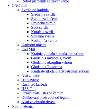
Robot plamenik za zavarivanje
CNC alati
Svrdla od karbida
Središnja svrdla
Svrdlo za košenje
Protočno svrdlo
Spot svrdla
Koračna svrdla
Spiralna svrdla
Rotirajuća svrdla
Karbidni umetci
End Mill
Krajnje glodalo s kuglastim vrhom
Glodalo s ravnom glavom
Glodalo s okruglim vrhom
Glodalo s T utorima
Kuglasto glodalo s dvostrukim rubom
Alat za utore
HSS svrdlo
Razvrtač karbida
HSS Tap
Držači alata i stezne čahure
Oblikovani proizvodi od legura
Alati za obradu drveta
Novi materijal