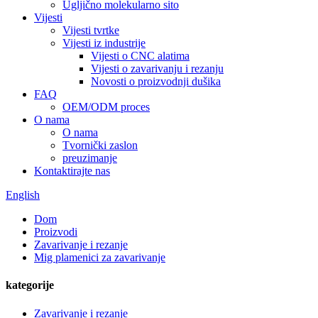
Ugljično molekularno sito
Vijesti
Vijesti tvrtke
Vijesti iz industrije
Vijesti o CNC alatima
Vijesti o zavarivanju i rezanju
Novosti o proizvodnji dušika
FAQ
OEM/ODM proces
O nama
O nama
Tvornički zaslon
preuzimanje
Kontaktirajte nas
English
Dom
Proizvodi
Zavarivanje i rezanje
Mig plamenici za zavarivanje
kategorije
Zavarivanje i rezanje