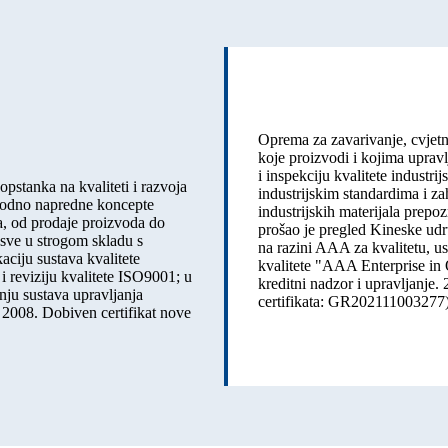
Oprema za zavarivanje, cvjetna
koje proizvodi i kojima upravl
i inspekciju kvalitete industri
pstanka na kvaliteti i razvoja
industrijskim standardima i z
arodno napredne koncepte
industrijskih materijala prepo
a, od prodaje proizvoda do
prošao je pregled Kineske udru
, sve u strogom skladu s
na razini AAA za kvalitetu, us
aciju sustava kvalitete
kvalitete "AAA Enterprise in Q
 reviziju kvalitete ISO9001; u
kreditni nadzor i upravljanje.
nju sustava upravljanja
certifikata: GR202111003277)
: 2008. Dobiven certifikat nove