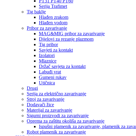
PT31 PT40 PT60
Serija Trafimet
Tig baklje
Hlađen zrakom
Hlađen vodom
Pribor za zavarivanje
MAG&MIG pribor za zavarivanje
Dijelovi za rezanje plazmom
Tig pribor
Savjeti za kontakt
Izolatori
Mlaznice
Držač savjeta za kontakt
Labuđi vrat
Gumeni rukav
Utičnica
Drugi
Serija za električno zavarivanje
Stroj za zavarivanje
Dodavači žice
Materijal za zavarivanje
Sigurni proizvodi za zavarivanje
Oprema za zaštitu okoliša za zavarivanje
Ispušni plamenik za zavarivanje, plamenik za zava
Robot plamenik za zavarivanje