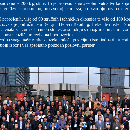
novana je 2003. godine. To je profesionalna sveobuhvatna tvrtka koja in
a građevinsku opremu, proizvodnju strojeva, proizvodnju novih materijal
0 zaposlenih, više od 90 stručnih i tehničkih okosnica te više od 100 k
novala je podružnice u Renqiu, Hebei i Baoding, Hebei, te urede u 
patenata za izume. Imamo i stratešku suradnju s mnogim domaćim tvornic
njama s različitim regijama i poduzećima.
odna snaga naše tvrtke zauzela vodeću poziciju u istoj industriji u re
bolji izbor i vaš apsolutno pouzdan poslovni partner.