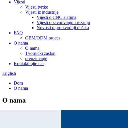
Vijesti
Vijesti tvrtke
Vijesti iz industrije
Vijesti o CNC alatima
Vijesti o zavarivanju i rezanju
Novosti o proizvodnji dušika
FAQ
OEM/ODM proces
O nama
O nama
Tvornički zaslon
preuzimanje
Kontaktirajte nas
English
Dom
O nama
O nama