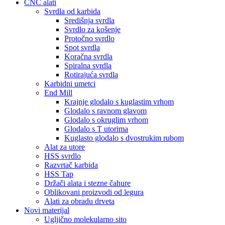
CNC alati
Svrdla od karbida
Središnja svrdla
Svrdlo za košenje
Protočno svrdlo
Spot svrdla
Koračna svrdla
Spiralna svrdla
Rotirajuća svrdla
Karbidni umetci
End Mill
Krajnje glodalo s kuglastim vrhom
Glodalo s ravnom glavom
Glodalo s okruglim vrhom
Glodalo s T utorima
Kuglasto glodalo s dvostrukim rubom
Alat za utore
HSS svrdlo
Razvrtač karbida
HSS Tap
Držači alata i stezne čahure
Oblikovani proizvodi od legura
Alati za obradu drveta
Novi materijal
Ugljično molekularno sito