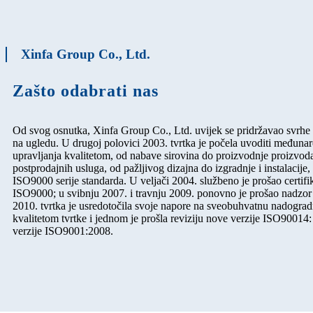
Xinfa Group Co., Ltd.
Zašto odabrati nas
Od svog osnutka, Xinfa Group Co., Ltd. uvijek se pridržavao svrhe o
na ugledu. U drugoj polovici 2003. tvrtka je počela uvoditi međun
upravljanja kvalitetom, od nabave sirovina do proizvodnje proizvod
postprodajnih usluga, od pažljivog dizajna do izgradnje i instalacije
ISO9000 serije standarda. U veljači 2004. službeno je prošao certifik
ISO9000; u svibnju 2007. i travnju 2009. ponovno je prošao nadzor i
2010. tvrtka je usredotočila svoje napore na sveobuhvatnu nadograd
kvalitetom tvrtke i jednom je prošla reviziju nove verzije ISO90014
verzije ISO9001:2008.