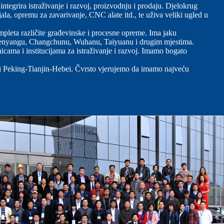
tegrira istraživanje i razvoj, proizvodnju i prodaju. Djelokrug
a, opremu za zavarivanje, CNC alate itd., te uživa veliki ugled u
ompleta različite građevinske i procesne opreme. Ima jaku
Shenyangu, Changchunu, Wuhanu, Taiyuanu i drugim mjestima.
ama i institucijama za istraživanje i razvoj. Imamo bogato
giji Peking-Tianjin-Hebei. Čvrsto vjerujemo da imamo najveću