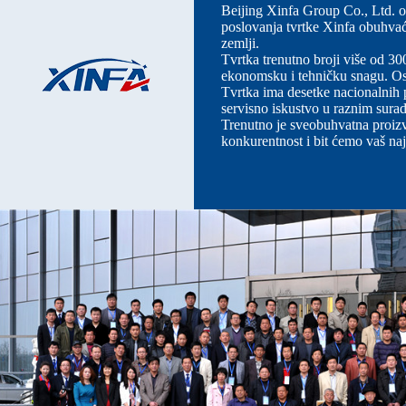
Beijing Xinfa Group Co., Ltd. os
poslovanja tvrtke Xinfa obuhvać
zemlji.
Tvrtka trenutno broji više od 30
ekonomsku i tehničku snagu. Os
Tvrtka ima desetke nacionalnih 
servisno iskustvo u raznim surad
Trenutno je sveobuhvatna proizv
konkurentnost i bit ćemo vaš naj