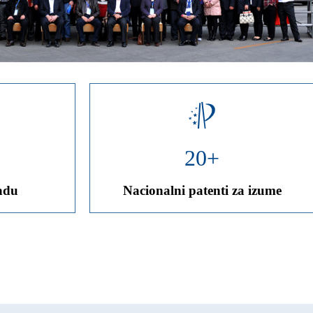
20
+
adu
Nacionalni patenti za izume