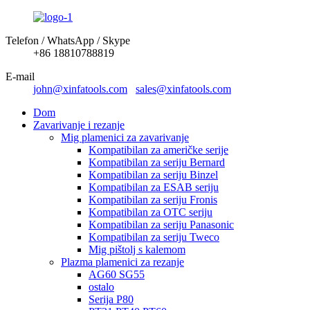
Telefon / WhatsApp / Skype
+86 18810788819
E-mail
john@xinfatools.com
sales@xinfatools.com
Dom
Zavarivanje i rezanje
Mig plamenici za zavarivanje
Kompatibilan za američke serije
Kompatibilan za seriju Bernard
Kompatibilan za seriju Binzel
Kompatibilan za ESAB seriju
Kompatibilan za seriju Fronis
Kompatibilan za OTC seriju
Kompatibilan za seriju Panasonic
Kompatibilan za seriju Tweco
Mig pištolj s kalemom
Plazma plamenici za rezanje
AG60 SG55
ostalo
Serija P80