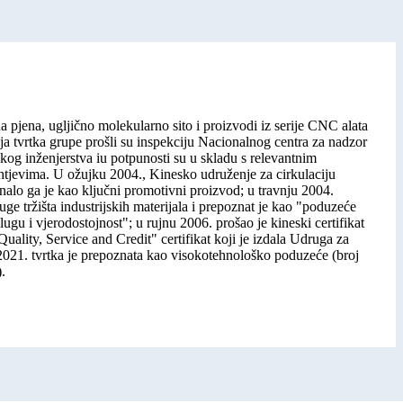
 pjena, ugljično molekularno sito i proizvodi iz serije CNC alata
ja tvrtka grupe prošli su inspekciju Nacionalnog centra za nadzor
jskog inženjerstva iu potpunosti su u skladu s relevantnim
ahtjevima. U ožujku 2004., Kinesko udruženje za cirkulaciju
znalo ga je kao ključni promotivni proizvod; u travnju 2004.
ge tržišta industrijskih materijala i prepoznat je kao "poduzeće
lugu i vjerodostojnost"; u rujnu 2006. prošao je kineski certifikat
uality, Service and Credit" certifikat koji je izdala Udruga za
 2021. tvrtka je prepoznata kao visokotehnološko poduzeće (broj
.