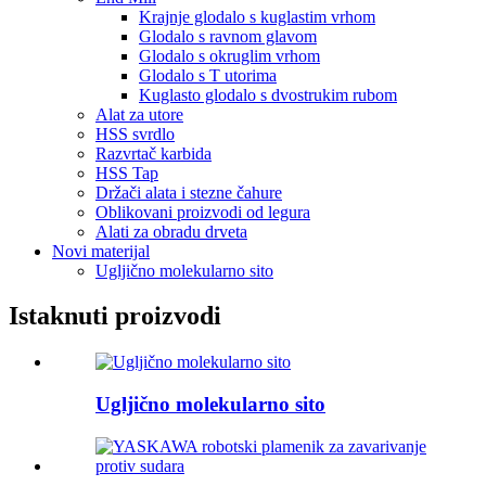
Krajnje glodalo s kuglastim vrhom
Glodalo s ravnom glavom
Glodalo s okruglim vrhom
Glodalo s T utorima
Kuglasto glodalo s dvostrukim rubom
Alat za utore
HSS svrdlo
Razvrtač karbida
HSS Tap
Držači alata i stezne čahure
Oblikovani proizvodi od legura
Alati za obradu drveta
Novi materijal
Ugljično molekularno sito
Istaknuti proizvodi
Ugljično molekularno sito