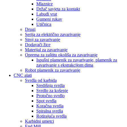
Mlaznice
Držač savjeta za kontakt
Labuđi vrat
Gumeni rukav
Utičnica
Drugi
Serija za električno zavarivanje
Stroj za zavarivanje
Dodavači žice
Materijal za zavarivanje
Oprema za zaštitu okoliša za zavarivanje
Ispušni plamenik za zavarivanje, plamenik za
zavarivanje s ekstrakcijom dima
Robot plamenik za zavarivanje
CNC alati
Svrdla od karbida
Središnja svrdla
Svrdlo za košenje
Protočno svrdlo
Spot svrdla
Koračna svrdla
Spiralna svrdla
Rotirajuća svrdla
Karbidni umetci
End Mill