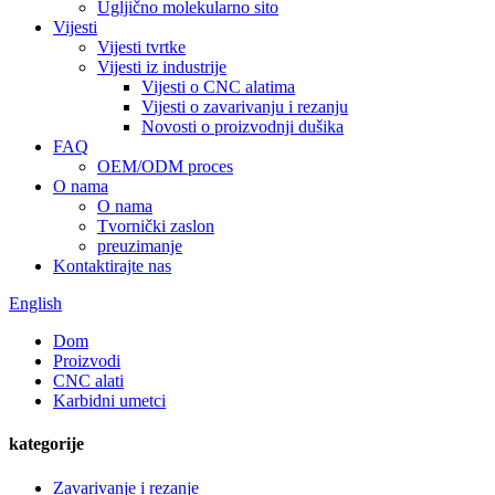
Ugljično molekularno sito
Vijesti
Vijesti tvrtke
Vijesti iz industrije
Vijesti o CNC alatima
Vijesti o zavarivanju i rezanju
Novosti o proizvodnji dušika
FAQ
OEM/ODM proces
O nama
O nama
Tvornički zaslon
preuzimanje
Kontaktirajte nas
English
Dom
Proizvodi
CNC alati
Karbidni umetci
kategorije
Zavarivanje i rezanje