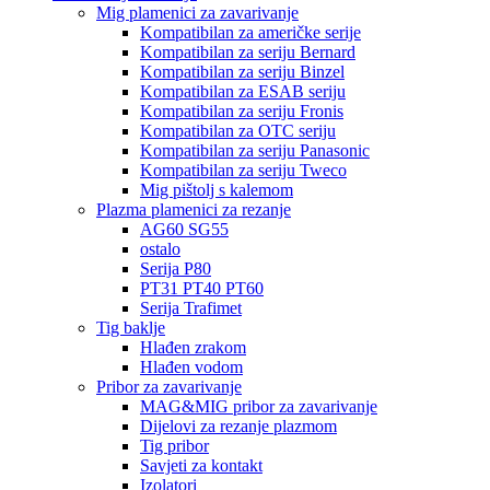
Mig plamenici za zavarivanje
Kompatibilan za američke serije
Kompatibilan za seriju Bernard
Kompatibilan za seriju Binzel
Kompatibilan za ESAB seriju
Kompatibilan za seriju Fronis
Kompatibilan za OTC seriju
Kompatibilan za seriju Panasonic
Kompatibilan za seriju Tweco
Mig pištolj s kalemom
Plazma plamenici za rezanje
AG60 SG55
ostalo
Serija P80
PT31 PT40 PT60
Serija Trafimet
Tig baklje
Hlađen zrakom
Hlađen vodom
Pribor za zavarivanje
MAG&MIG pribor za zavarivanje
Dijelovi za rezanje plazmom
Tig pribor
Savjeti za kontakt
Izolatori