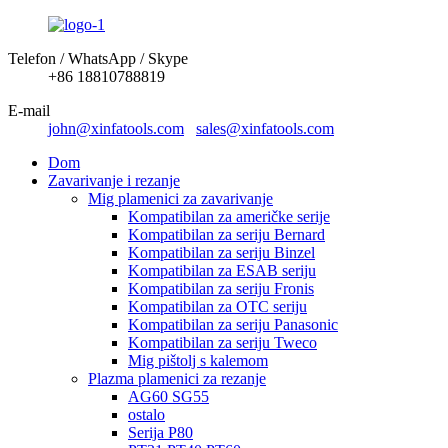
Telefon / WhatsApp / Skype
+86 18810788819
E-mail
john@xinfatools.com
sales@xinfatools.com
Dom
Zavarivanje i rezanje
Mig plamenici za zavarivanje
Kompatibilan za američke serije
Kompatibilan za seriju Bernard
Kompatibilan za seriju Binzel
Kompatibilan za ESAB seriju
Kompatibilan za seriju Fronis
Kompatibilan za OTC seriju
Kompatibilan za seriju Panasonic
Kompatibilan za seriju Tweco
Mig pištolj s kalemom
Plazma plamenici za rezanje
AG60 SG55
ostalo
Serija P80