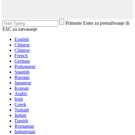
Pritisnite Enter za pretraživanje ili
ESC za zatvaranje
English
Chinese
Chinese
French
German
Portuguese
Spanish
Russian
Japanese
Korean
Arabic
Irish
Greek
Turkish
Italian
Danish
Romanian
Indonesian