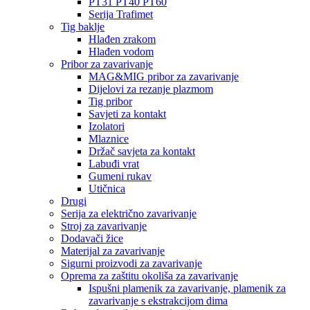
PT31 PT40 PT60
Serija Trafimet
Tig baklje
Hlađen zrakom
Hlađen vodom
Pribor za zavarivanje
MAG&MIG pribor za zavarivanje
Dijelovi za rezanje plazmom
Tig pribor
Savjeti za kontakt
Izolatori
Mlaznice
Držač savjeta za kontakt
Labuđi vrat
Gumeni rukav
Utičnica
Drugi
Serija za električno zavarivanje
Stroj za zavarivanje
Dodavači žice
Materijal za zavarivanje
Sigurni proizvodi za zavarivanje
Oprema za zaštitu okoliša za zavarivanje
Ispušni plamenik za zavarivanje, plamenik za
zavarivanje s ekstrakcijom dima