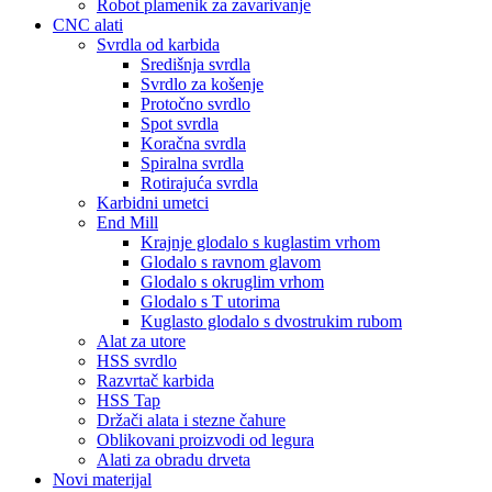
Robot plamenik za zavarivanje
CNC alati
Svrdla od karbida
Središnja svrdla
Svrdlo za košenje
Protočno svrdlo
Spot svrdla
Koračna svrdla
Spiralna svrdla
Rotirajuća svrdla
Karbidni umetci
End Mill
Krajnje glodalo s kuglastim vrhom
Glodalo s ravnom glavom
Glodalo s okruglim vrhom
Glodalo s T utorima
Kuglasto glodalo s dvostrukim rubom
Alat za utore
HSS svrdlo
Razvrtač karbida
HSS Tap
Držači alata i stezne čahure
Oblikovani proizvodi od legura
Alati za obradu drveta
Novi materijal