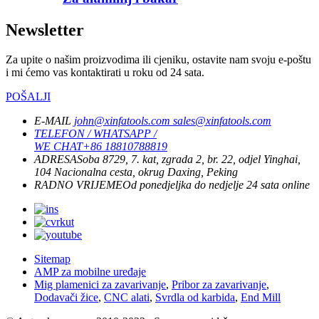
Newsletter
Za upite o našim proizvodima ili cjeniku, ostavite nam svoju e-poštu
i mi ćemo vas kontaktirati u roku od 24 sata.
POŠALJI
E-MAIL
john@xinfatools.com
sales@xinfatools.com
TELEFON / WHATSAPP /
WE CHAT
+86 18810788819
ADRESA
Soba 8729, 7. kat, zgrada 2, br. 22, odjel Yinghai,
104 Nacionalna cesta, okrug Daxing, Peking
RADNO VRIJEME
Od ponedjeljka do nedjelje
24 sata online
Sitemap
AMP za mobilne uređaje
Mig plamenici za zavarivanje
,
Pribor za zavarivanje
,
Dodavači žice
,
CNC alati
,
Svrdla od karbida
,
End Mill