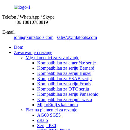
Telefon / WhatsApp / Skype
+86 18810788819
E-mail
john@xinfatools.com
sales@xinfatools.com
Dom
Zavarivanje i rezanje
Mig plamenici za zavarivanje
Kompatibilan za američke serije
Kompatibilan za seriju Bernard
Kompatibilan za seriju Binzel
Kompatibilan za ESAB seriju
Kompatibilan za seriju Fronis
Kompatibilan za OTC seriju
Kompatibilan za seriju Panasonic
Kompatibilan za seriju Tweco
Mig pištolj s kalemom
Plazma plamenici za rezanje
AG60 SG55
ostalo
Serija P80