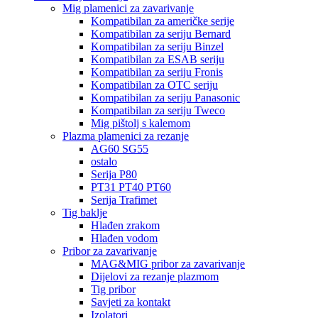
Mig plamenici za zavarivanje
Kompatibilan za američke serije
Kompatibilan za seriju Bernard
Kompatibilan za seriju Binzel
Kompatibilan za ESAB seriju
Kompatibilan za seriju Fronis
Kompatibilan za OTC seriju
Kompatibilan za seriju Panasonic
Kompatibilan za seriju Tweco
Mig pištolj s kalemom
Plazma plamenici za rezanje
AG60 SG55
ostalo
Serija P80
PT31 PT40 PT60
Serija Trafimet
Tig baklje
Hlađen zrakom
Hlađen vodom
Pribor za zavarivanje
MAG&MIG pribor za zavarivanje
Dijelovi za rezanje plazmom
Tig pribor
Savjeti za kontakt
Izolatori