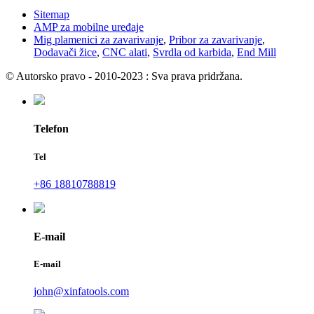
Sitemap
AMP za mobilne uređaje
Mig plamenici za zavarivanje
,
Pribor za zavarivanje
,
Dodavači žice
,
CNC alati
,
Svrdla od karbida
,
End Mill
© Autorsko pravo - 2010-2023 : Sva prava pridržana.
Telefon
Tel
+86 18810788819
E-mail
E-mail
john@xinfatools.com