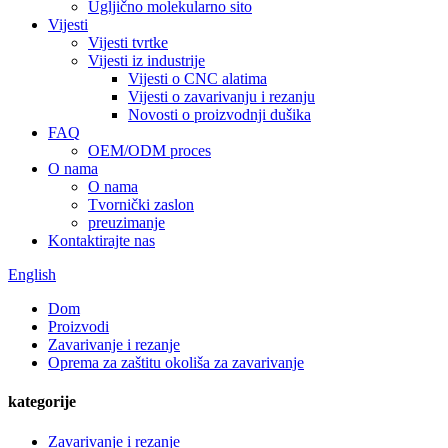
Ugljično molekularno sito
Vijesti
Vijesti tvrtke
Vijesti iz industrije
Vijesti o CNC alatima
Vijesti o zavarivanju i rezanju
Novosti o proizvodnji dušika
FAQ
OEM/ODM proces
O nama
O nama
Tvornički zaslon
preuzimanje
Kontaktirajte nas
English
Dom
Proizvodi
Zavarivanje i rezanje
Oprema za zaštitu okoliša za zavarivanje
kategorije
Zavarivanje i rezanje