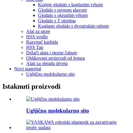
Krajnje glodalo s kuglastim vrhom
Glodalo s ravnom glavom
Glodalo s okruglim vrhom
Glodalo s T utorima
Kuglasto glodalo s dvostrukim rubom
Alat za utore
HSS svrdlo
Razvrtač karbida
HSS Tap
Držači alata i stezne čahure
Oblikovani proizvodi od legura
Alati za obradu drveta
Novi materijal
Ugljično molekularno sito
Istaknuti proizvodi
Ugljično molekularno sito