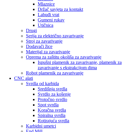
Mlaznice
Držač savjeta za kontakt
Labuđi vrat
Gumeni rukav
Utičnica
Drugi
Serija za električno zavarivanje
Stroj za zavarivanje
Dodavači žice
Materijal za zavarivanje
Oprema za zaštitu okoliša za zavarivanje
Ispušni plamenik za zavarivanje, plamenik za
zavarivanje s ekstrakcijom dima
Robot plamenik za zavarivanje
CNC alati
Svrdla od karbida
Središnja svrdla
Svrdlo za košenje
Protočno svrdlo
Spot svrdla
Koračna svrdla
Spiralna svrdla
Rotirajuća svrdla
Karbidni umetci
End Mill