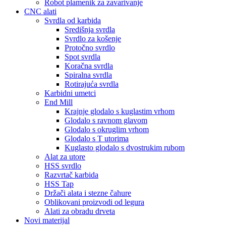
Robot plamenik za zavarivanje
CNC alati
Svrdla od karbida
Središnja svrdla
Svrdlo za košenje
Protočno svrdlo
Spot svrdla
Koračna svrdla
Spiralna svrdla
Rotirajuća svrdla
Karbidni umetci
End Mill
Krajnje glodalo s kuglastim vrhom
Glodalo s ravnom glavom
Glodalo s okruglim vrhom
Glodalo s T utorima
Kuglasto glodalo s dvostrukim rubom
Alat za utore
HSS svrdlo
Razvrtač karbida
HSS Tap
Držači alata i stezne čahure
Oblikovani proizvodi od legura
Alati za obradu drveta
Novi materijal