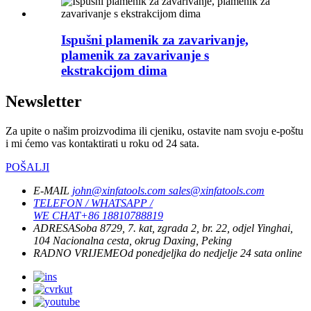
Ispušni plamenik za zavarivanje,
plamenik za zavarivanje s
ekstrakcijom dima
Newsletter
Za upite o našim proizvodima ili cjeniku, ostavite nam svoju e-poštu
i mi ćemo vas kontaktirati u roku od 24 sata.
POŠALJI
E-MAIL
john@xinfatools.com
sales@xinfatools.com
TELEFON / WHATSAPP /
WE CHAT
+86 18810788819
ADRESA
Soba 8729, 7. kat, zgrada 2, br. 22, odjel Yinghai,
104 Nacionalna cesta, okrug Daxing, Peking
RADNO VRIJEME
Od ponedjeljka do nedjelje
24 sata online