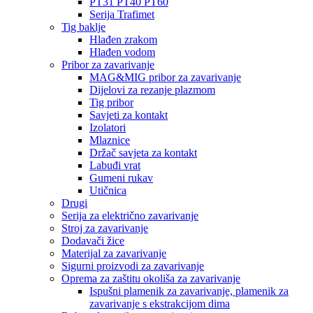
PT31 PT40 PT60
Serija Trafimet
Tig baklje
Hlađen zrakom
Hlađen vodom
Pribor za zavarivanje
MAG&MIG pribor za zavarivanje
Dijelovi za rezanje plazmom
Tig pribor
Savjeti za kontakt
Izolatori
Mlaznice
Držač savjeta za kontakt
Labuđi vrat
Gumeni rukav
Utičnica
Drugi
Serija za električno zavarivanje
Stroj za zavarivanje
Dodavači žice
Materijal za zavarivanje
Sigurni proizvodi za zavarivanje
Oprema za zaštitu okoliša za zavarivanje
Ispušni plamenik za zavarivanje, plamenik za
zavarivanje s ekstrakcijom dima