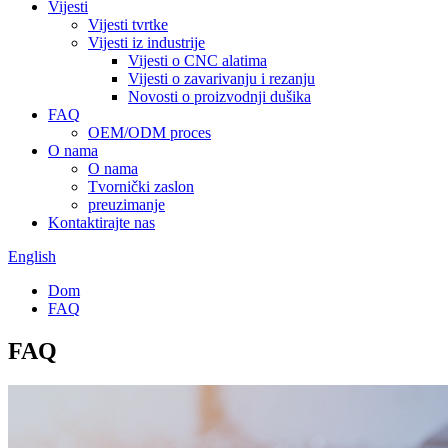
Vijesti
Vijesti tvrtke
Vijesti iz industrije
Vijesti o CNC alatima
Vijesti o zavarivanju i rezanju
Novosti o proizvodnji dušika
FAQ
OEM/ODM proces
O nama
O nama
Tvornički zaslon
preuzimanje
Kontaktirajte nas
English
Dom
FAQ
FAQ