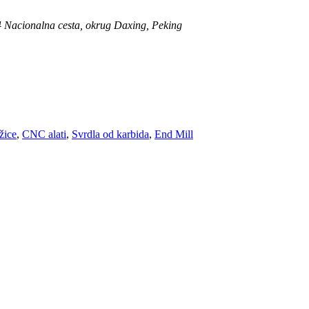
104 Nacionalna cesta, okrug Daxing, Peking
žice
,
CNC alati
,
Svrdla od karbida
,
End Mill