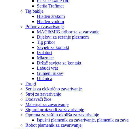
PT31 PT40 PT60
Serija Trafimet
Tig baklje
Hlađen zrakom
Hlađen vodom
Pribor za zavarivanje
MAG&MIG pribor za zavarivanje
Dijelovi za rezanje plazmom
Tig pribor
Savjeti za kontakt
Izolatori
Mlaznice
Držač savjeta za kontakt
Labuđi vrat
Gumeni rukav
Utičnica
Drugi
Serija za električno zavarivanje
Stroj za zavarivanje
Dodavači žice
Materijal za zavarivanje
Sigurni proizvodi za zavarivanje
Oprema za zaštitu okoliša za zavarivanje
Ispušni plamenik za zavarivanje, plamenik za zava
Robot plamenik za zavarivanje