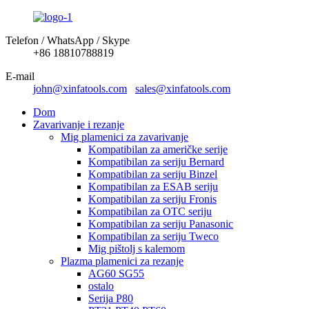
Telefon / WhatsApp / Skype
+86 18810788819
E-mail
john@xinfatools.com
sales@xinfatools.com
Dom
Zavarivanje i rezanje
Mig plamenici za zavarivanje
Kompatibilan za američke serije
Kompatibilan za seriju Bernard
Kompatibilan za seriju Binzel
Kompatibilan za ESAB seriju
Kompatibilan za seriju Fronis
Kompatibilan za OTC seriju
Kompatibilan za seriju Panasonic
Kompatibilan za seriju Tweco
Mig pištolj s kalemom
Plazma plamenici za rezanje
AG60 SG55
ostalo
Serija P80