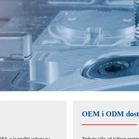
OEM i ODM dost
FA-e je pružiti uslugu na
Trebate više od jednog proiz