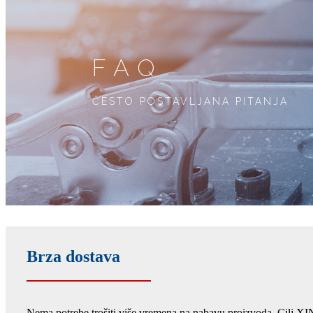
FAQ
ČESTO POSTAVLJANA PITANJA
Brza dostava
Nema potrebe trošiti više vremena na nabavu proizvoda. Cilj XIN