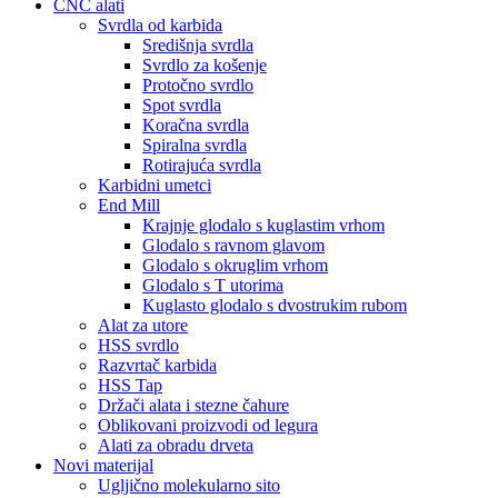
CNC alati
Svrdla od karbida
Središnja svrdla
Svrdlo za košenje
Protočno svrdlo
Spot svrdla
Koračna svrdla
Spiralna svrdla
Rotirajuća svrdla
Karbidni umetci
End Mill
Krajnje glodalo s kuglastim vrhom
Glodalo s ravnom glavom
Glodalo s okruglim vrhom
Glodalo s T utorima
Kuglasto glodalo s dvostrukim rubom
Alat za utore
HSS svrdlo
Razvrtač karbida
HSS Tap
Držači alata i stezne čahure
Oblikovani proizvodi od legura
Alati za obradu drveta
Novi materijal
Ugljično molekularno sito