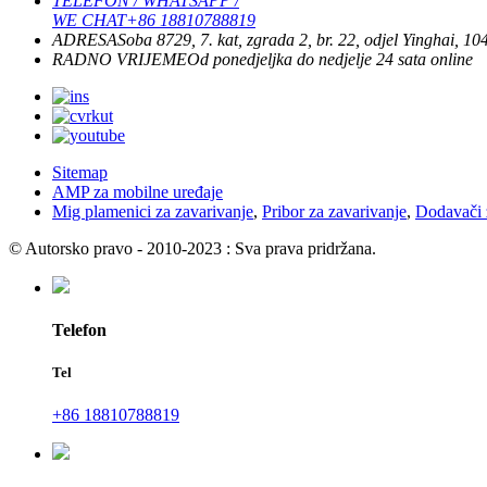
TELEFON / WHATSAPP /
WE CHAT
+86 18810788819
ADRESA
Soba 8729, 7. kat, zgrada 2, br. 22, odjel Yinghai, 
RADNO VRIJEME
Od ponedjeljka do nedjelje
24 sata online
Sitemap
AMP za mobilne uređaje
Mig plamenici za zavarivanje
,
Pribor za zavarivanje
,
Dodavači 
© Autorsko pravo - 2010-2023 : Sva prava pridržana.
Telefon
Tel
+86 18810788819