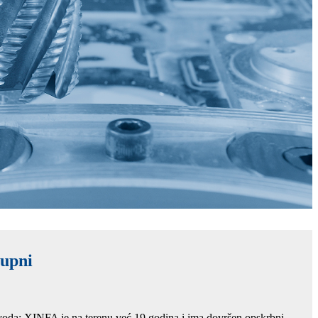
upni
voda; XINFA je na terenu već 19 godina i ima dovršen opskrbni