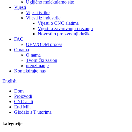
Ugljično molekularno sito
Vijesti
Vijesti tvrtke
Vijesti iz industrije
Vijesti o CNC alatima
Vijesti o zavarivanju i rezanju
Novosti o proizvodnji dušika
FAQ
OEM/ODM proces
O nama
O nama
Tvornički zaslon
preuzimanje
Kontaktirajte nas
English
Dom
Proizvodi
CNC alati
End Mill
Glodalo s T utorima
kategorije