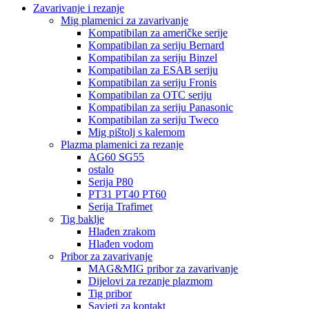
Zavarivanje i rezanje
Mig plamenici za zavarivanje
Kompatibilan za američke serije
Kompatibilan za seriju Bernard
Kompatibilan za seriju Binzel
Kompatibilan za ESAB seriju
Kompatibilan za seriju Fronis
Kompatibilan za OTC seriju
Kompatibilan za seriju Panasonic
Kompatibilan za seriju Tweco
Mig pištolj s kalemom
Plazma plamenici za rezanje
AG60 SG55
ostalo
Serija P80
PT31 PT40 PT60
Serija Trafimet
Tig baklje
Hlađen zrakom
Hlađen vodom
Pribor za zavarivanje
MAG&MIG pribor za zavarivanje
Dijelovi za rezanje plazmom
Tig pribor
Savjeti za kontakt