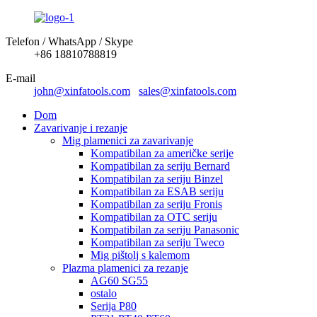
Telefon / WhatsApp / Skype
+86 18810788819
E-mail
john@xinfatools.com
sales@xinfatools.com
Dom
Zavarivanje i rezanje
Mig plamenici za zavarivanje
Kompatibilan za američke serije
Kompatibilan za seriju Bernard
Kompatibilan za seriju Binzel
Kompatibilan za ESAB seriju
Kompatibilan za seriju Fronis
Kompatibilan za OTC seriju
Kompatibilan za seriju Panasonic
Kompatibilan za seriju Tweco
Mig pištolj s kalemom
Plazma plamenici za rezanje
AG60 SG55
ostalo
Serija P80