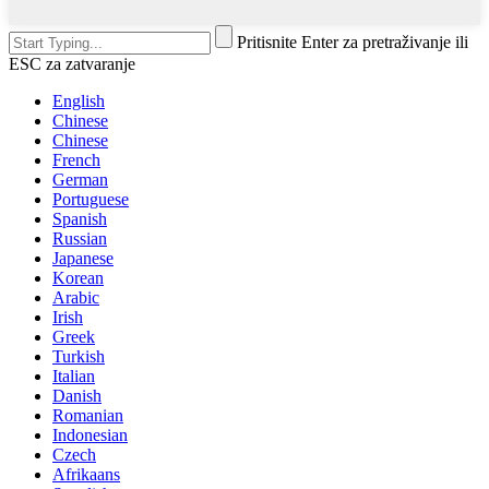
Pritisnite Enter za pretraživanje ili
ESC za zatvaranje
English
Chinese
Chinese
French
German
Portuguese
Spanish
Russian
Japanese
Korean
Arabic
Irish
Greek
Turkish
Italian
Danish
Romanian
Indonesian
Czech
Afrikaans