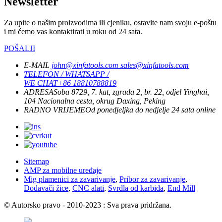
Newsletter
Za upite o našim proizvodima ili cjeniku, ostavite nam svoju e-poštu
i mi ćemo vas kontaktirati u roku od 24 sata.
POŠALJI
E-MAIL
john@xinfatools.com
sales@xinfatools.com
TELEFON / WHATSAPP /
WE CHAT
+86 18810788819
ADRESA
Soba 8729, 7. kat, zgrada 2, br. 22, odjel Yinghai,
104 Nacionalna cesta, okrug Daxing, Peking
RADNO VRIJEME
Od ponedjeljka do nedjelje
24 sata online
Sitemap
AMP za mobilne uređaje
Mig plamenici za zavarivanje
,
Pribor za zavarivanje
,
Dodavači žice
,
CNC alati
,
Svrdla od karbida
,
End Mill
© Autorsko pravo - 2010-2023 : Sva prava pridržana.