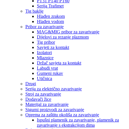
PT31 PT40 PT60
Serija Trafimet
Tig baklje
Hlađen zrakom
Hlađen vodom
Pribor za zavarivanje
MAG&MIG pribor za zavarivanje
Dijelovi za rezanje plazmom
Tig pribor
Savjeti za kontakt
Izolatori
Mlaznice
Držač savjeta za kontakt
Labuđi vrat
Gumeni rukav
Utičnica
Drugi
Serija za električno zavarivanje
Stroj za zavarivanje
Dodavači žice
Materijal za zavarivanje
Sigurni proizvodi za zavarivanje
Oprema za zaštitu okoliša za zavarivanje
Ispušni plamenik za zavarivanje, plamenik za
zavarivanje s ekstrakcijom dima