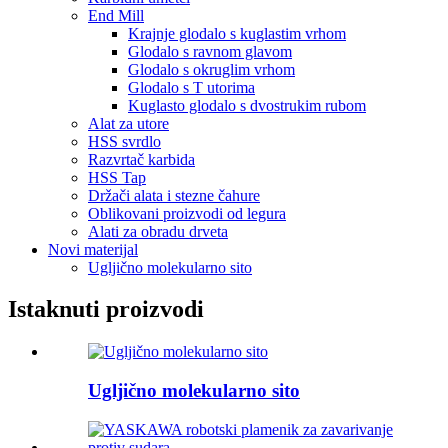
End Mill
Krajnje glodalo s kuglastim vrhom
Glodalo s ravnom glavom
Glodalo s okruglim vrhom
Glodalo s T utorima
Kuglasto glodalo s dvostrukim rubom
Alat za utore
HSS svrdlo
Razvrtač karbida
HSS Tap
Držači alata i stezne čahure
Oblikovani proizvodi od legura
Alati za obradu drveta
Novi materijal
Ugljično molekularno sito
Istaknuti proizvodi
Ugljično molekularno sito