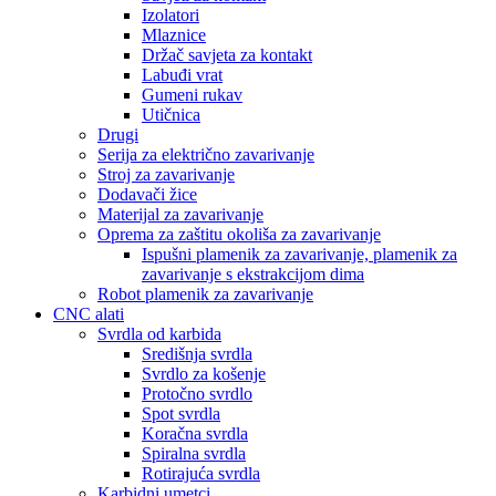
Izolatori
Mlaznice
Držač savjeta za kontakt
Labuđi vrat
Gumeni rukav
Utičnica
Drugi
Serija za električno zavarivanje
Stroj za zavarivanje
Dodavači žice
Materijal za zavarivanje
Oprema za zaštitu okoliša za zavarivanje
Ispušni plamenik za zavarivanje, plamenik za
zavarivanje s ekstrakcijom dima
Robot plamenik za zavarivanje
CNC alati
Svrdla od karbida
Središnja svrdla
Svrdlo za košenje
Protočno svrdlo
Spot svrdla
Koračna svrdla
Spiralna svrdla
Rotirajuća svrdla
Karbidni umetci