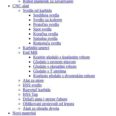
Robot plamenik za zavarivanje
CNC alati
Svrdla od karbida
Središnja svrdla
Svrdlo za košenje
Protočno svrdlo
Spot svrdla
Koračna svrdla
Spiralna svrdla
Rotirajuća svrdla
Karbidni umetci
End Mill
Krajnje glodalo s kuglastim vrhom
Glodalo s ravnom glavom
Glodalo s okruglim vrhom
Glodalo s T utorima
Kuglasto glodalo s dvostrukim rubom
Alat za utore
HSS svrdlo
Razvrtač karbida
HSS Tap
Držači alata i stezne čahure
Oblikovani proizvodi od legura
Alati za obradu drveta
Novi materijal