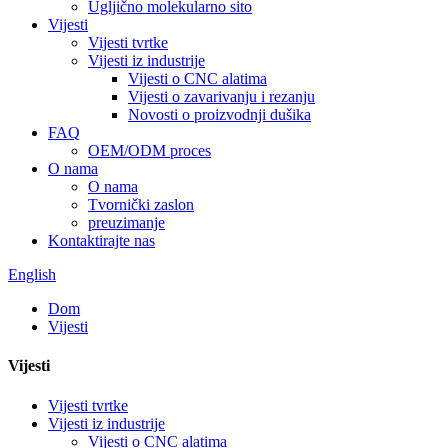
Ugljično molekularno sito
Vijesti
Vijesti tvrtke
Vijesti iz industrije
Vijesti o CNC alatima
Vijesti o zavarivanju i rezanju
Novosti o proizvodnji dušika
FAQ
OEM/ODM proces
O nama
O nama
Tvornički zaslon
preuzimanje
Kontaktirajte nas
English
Dom
Vijesti
Vijesti
Vijesti tvrtke
Vijesti iz industrije
Vijesti o CNC alatima