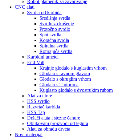
Robot plamenik za zavarivanje
CNC alati
Svrdla od karbida
Središnja svrdla
Svrdlo za košenje
Protočno svrdlo
Spot svrdla
Koračna svrdla
Spiralna svrdla
Rotirajuća svrdla
Karbidni umetci
End Mill
Krajnje glodalo s kuglastim vrhom
Glodalo s ravnom glavom
Glodalo s okruglim vrhom
Glodalo s T utorima
Kuglasto glodalo s dvostrukim rubom
Alat za utore
HSS svrdlo
Razvrtač karbida
HSS Tap
Držači alata i stezne čahure
Oblikovani proizvodi od legura
Alati za obradu drveta
Novi materijal