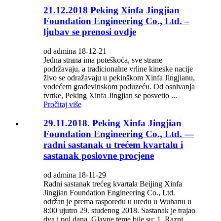
21.12.2018 Peking Xinfa Jingjian
Foundation Engineering Co., Ltd. –
ljubav se prenosi ovdje
od admina 18-12-21
Jedna strana ima poteškoća, sve strane
podržavaju, a tradicionalne vrline kineske nacije
živo se odražavaju u pekinškom Xinfa Jingjianu,
vodećem građevinskom poduzeću. Od osnivanja
tvrtke, Peking Xinfa Jingjian se posvetio ...
Pročitaj više
29.11.2018. Peking Xinfa Jingjian
Foundation Engineering Co., Ltd. —
radni sastanak u trećem kvartalu i
sastanak poslovne procjene
od admina 18-11-29
Radni sastanak trećeg kvartala Beijing Xinfa
Jingjian Foundation Engineering Co., Ltd.
održan je prema rasporedu u uredu u Wuhanu u
8:00 ujutro 29. studenog 2018. Sastanak je trajao
dva i pol dana. Glavne teme bile su: 1. Razni