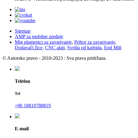
Sitemap
AMP za mobilne uređaje
Mig plamenici za zavarivanje
,
Pribor za zavarivanje
,
Dodavači žice
,
CNC alati
,
Svrdla od karbida
,
End Mill
© Autorsko pravo - 2010-2023 : Sva prava pridržana.
Telefon
Tel
+86 18810788819
E-mail