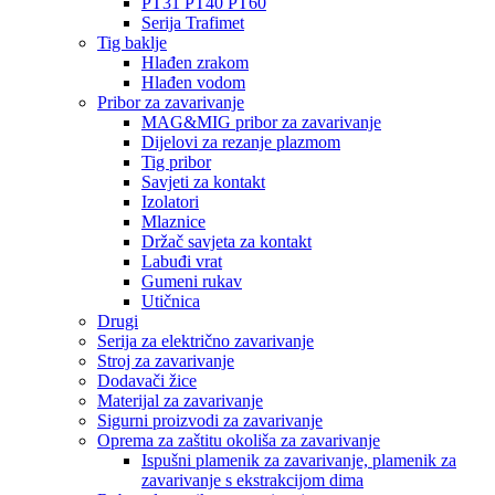
PT31 PT40 PT60
Serija Trafimet
Tig baklje
Hlađen zrakom
Hlađen vodom
Pribor za zavarivanje
MAG&MIG pribor za zavarivanje
Dijelovi za rezanje plazmom
Tig pribor
Savjeti za kontakt
Izolatori
Mlaznice
Držač savjeta za kontakt
Labuđi vrat
Gumeni rukav
Utičnica
Drugi
Serija za električno zavarivanje
Stroj za zavarivanje
Dodavači žice
Materijal za zavarivanje
Sigurni proizvodi za zavarivanje
Oprema za zaštitu okoliša za zavarivanje
Ispušni plamenik za zavarivanje, plamenik za
zavarivanje s ekstrakcijom dima