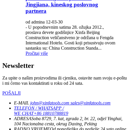
Jingjiana, kineskog poslovnog
partnera
od admina 12-03-30
- U popodnevnim satima 28. ožujka 2012.,
proslava devete godišnjice Xinfa Beijing
Construction veličanstveno je održana u Fengda
International Hotelu. Gosti koji prisustvuju ovom
sastanku su: China Construction Standa...
Pročitaj više
Newsletter
Za upite o našim proizvodima ili cjeniku, ostavite nam svoju e-poštu
i mi ćemo vas kontaktirati u roku od 24 sata.
POŠALJI
E-MAIL
john@xinfatools.com
sales@xinfatools.com
TELEFON / WHATSAPP /
WE CHAT
+86 18810788819
ADRESA
Soba 8729, 7. kat, zgrada 2, br. 22, odjel Yinghai,
104 Nacionalna cesta, okrug Daxing, Peking
RADNO VRIJEME
Od ponedjeljka do nedjelje
24 sata online