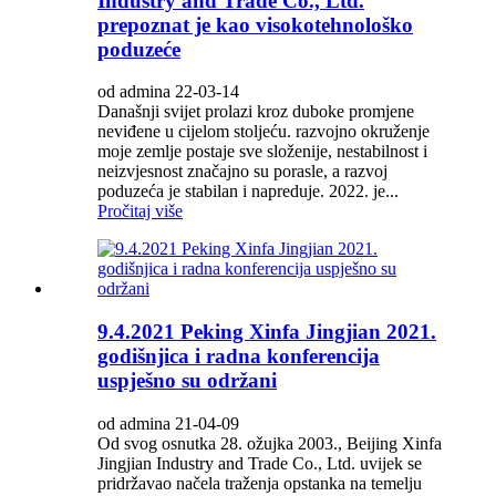
Industry and Trade Co., Ltd.
prepoznat je kao visokotehnološko
poduzeće
od admina 22-03-14
Današnji svijet prolazi kroz duboke promjene
neviđene u cijelom stoljeću. razvojno okruženje
moje zemlje postaje sve složenije, nestabilnost i
neizvjesnost značajno su porasle, a razvoj
poduzeća je stabilan i napreduje. 2022. je...
Pročitaj više
9.4.2021 Peking Xinfa Jingjian 2021.
godišnjica i radna konferencija
uspješno su održani
od admina 21-04-09
Od svog osnutka 28. ožujka 2003., Beijing Xinfa
Jingjian Industry and Trade Co., Ltd. uvijek se
pridržavao načela traženja opstanka na temelju