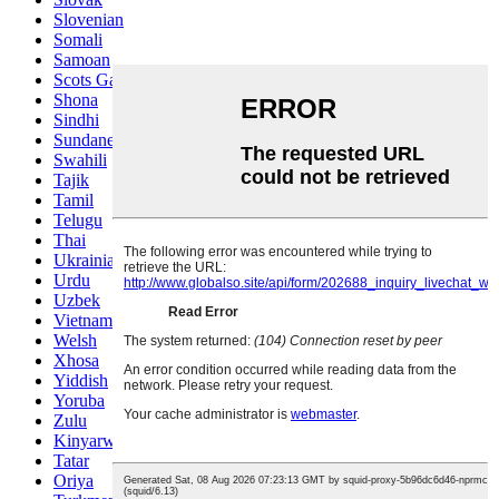
Slovenian
Somali
Samoan
Scots Gaelic
Shona
Sindhi
Sundanese
Swahili
Tajik
Tamil
Telugu
Thai
Ukrainian
Urdu
Uzbek
Vietnamese
Welsh
Xhosa
Yiddish
Yoruba
Zulu
Kinyarwanda
Tatar
Oriya