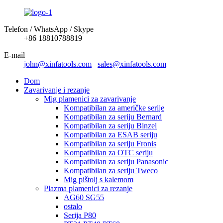
Telefon / WhatsApp / Skype
+86 18810788819
E-mail
john@xinfatools.com
sales@xinfatools.com
Dom
Zavarivanje i rezanje
Mig plamenici za zavarivanje
Kompatibilan za američke serije
Kompatibilan za seriju Bernard
Kompatibilan za seriju Binzel
Kompatibilan za ESAB seriju
Kompatibilan za seriju Fronis
Kompatibilan za OTC seriju
Kompatibilan za seriju Panasonic
Kompatibilan za seriju Tweco
Mig pištolj s kalemom
Plazma plamenici za rezanje
AG60 SG55
ostalo
Serija P80