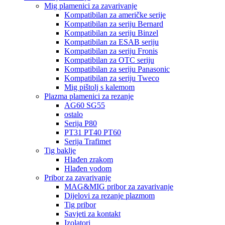
Mig plamenici za zavarivanje
Kompatibilan za američke serije
Kompatibilan za seriju Bernard
Kompatibilan za seriju Binzel
Kompatibilan za ESAB seriju
Kompatibilan za seriju Fronis
Kompatibilan za OTC seriju
Kompatibilan za seriju Panasonic
Kompatibilan za seriju Tweco
Mig pištolj s kalemom
Plazma plamenici za rezanje
AG60 SG55
ostalo
Serija P80
PT31 PT40 PT60
Serija Trafimet
Tig baklje
Hlađen zrakom
Hlađen vodom
Pribor za zavarivanje
MAG&MIG pribor za zavarivanje
Dijelovi za rezanje plazmom
Tig pribor
Savjeti za kontakt
Izolatori