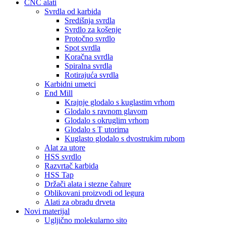
CNC alati
Svrdla od karbida
Središnja svrdla
Svrdlo za košenje
Protočno svrdlo
Spot svrdla
Koračna svrdla
Spiralna svrdla
Rotirajuća svrdla
Karbidni umetci
End Mill
Krajnje glodalo s kuglastim vrhom
Glodalo s ravnom glavom
Glodalo s okruglim vrhom
Glodalo s T utorima
Kuglasto glodalo s dvostrukim rubom
Alat za utore
HSS svrdlo
Razvrtač karbida
HSS Tap
Držači alata i stezne čahure
Oblikovani proizvodi od legura
Alati za obradu drveta
Novi materijal
Ugljično molekularno sito