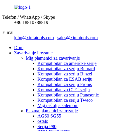
Telefon / WhatsApp / Skype
+86 18810788819
E-mail
john@xinfatools.com
sales@xinfatools.com
Dom
Zavarivanje i rezanje
Mig plamenici za zavarivanje
Kompatibilan za američke serije
Kompatibilan za seriju Bernard
Kompatibilan za seriju Binzel
Kompatibilan za ESAB seriju
Kompatibilan za seriju Fronis
Kompatibilan za OTC seriju
Kompatibilan za seriju Panasonic
Kompatibilan za seriju Tweco
Mig pištolj s kalemom
Plazma plamenici za rezanje
AG60 SG55
ostalo
Serija P80