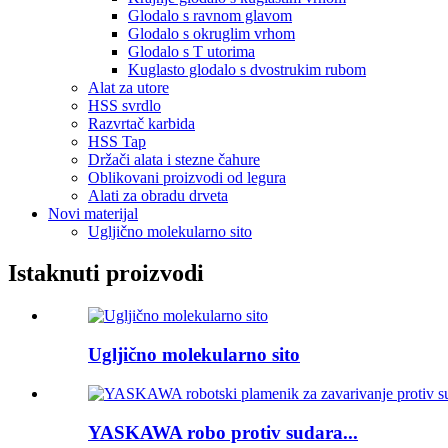
Glodalo s ravnom glavom
Glodalo s okruglim vrhom
Glodalo s T utorima
Kuglasto glodalo s dvostrukim rubom
Alat za utore
HSS svrdlo
Razvrtač karbida
HSS Tap
Držači alata i stezne čahure
Oblikovani proizvodi od legura
Alati za obradu drveta
Novi materijal
Ugljično molekularno sito
Istaknuti proizvodi
Ugljično molekularno sito
YASKAWA robo protiv sudara...