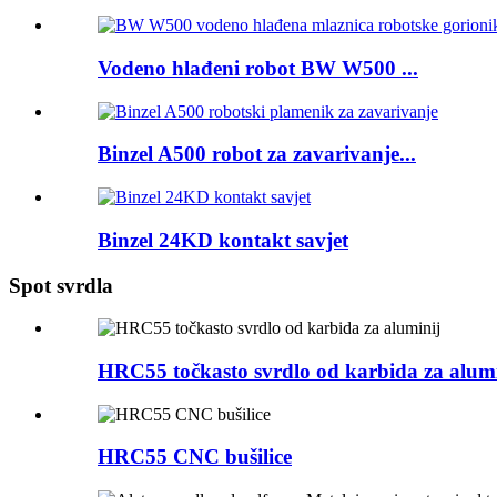
Vodeno hlađeni robot BW W500 ...
Binzel A500 robot za zavarivanje...
Binzel 24KD kontakt savjet
Spot svrdla
HRC55 točkasto svrdlo od karbida za alumi
HRC55 CNC bušilice