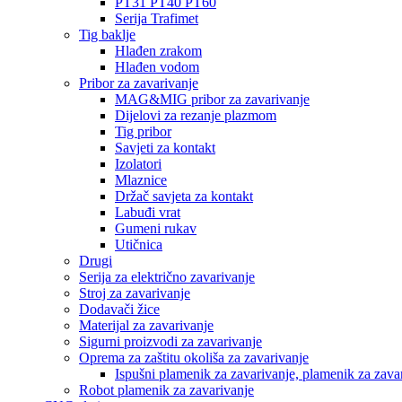
PT31 PT40 PT60
Serija Trafimet
Tig baklje
Hlađen zrakom
Hlađen vodom
Pribor za zavarivanje
MAG&MIG pribor za zavarivanje
Dijelovi za rezanje plazmom
Tig pribor
Savjeti za kontakt
Izolatori
Mlaznice
Držač savjeta za kontakt
Labuđi vrat
Gumeni rukav
Utičnica
Drugi
Serija za električno zavarivanje
Stroj za zavarivanje
Dodavači žice
Materijal za zavarivanje
Sigurni proizvodi za zavarivanje
Oprema za zaštitu okoliša za zavarivanje
Ispušni plamenik za zavarivanje, plamenik za zava
Robot plamenik za zavarivanje