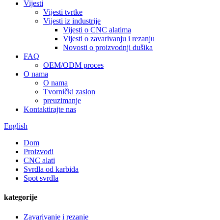
Vijesti
Vijesti tvrtke
Vijesti iz industrije
Vijesti o CNC alatima
Vijesti o zavarivanju i rezanju
Novosti o proizvodnji dušika
FAQ
OEM/ODM proces
O nama
O nama
Tvornički zaslon
preuzimanje
Kontaktirajte nas
English
Dom
Proizvodi
CNC alati
Svrdla od karbida
Spot svrdla
kategorije
Zavarivanje i rezanje