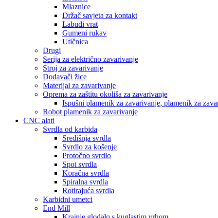
Mlaznice
Držač savjeta za kontakt
Labuđi vrat
Gumeni rukav
Utičnica
Drugi
Serija za električno zavarivanje
Stroj za zavarivanje
Dodavači žice
Materijal za zavarivanje
Oprema za zaštitu okoliša za zavarivanje
Ispušni plamenik za zavarivanje, plamenik za zava
Robot plamenik za zavarivanje
CNC alati
Svrdla od karbida
Središnja svrdla
Svrdlo za košenje
Protočno svrdlo
Spot svrdla
Koračna svrdla
Spiralna svrdla
Rotirajuća svrdla
Karbidni umetci
End Mill
Krajnje glodalo s kuglastim vrhom