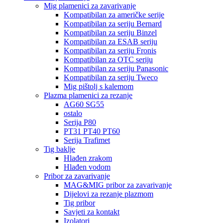
Mig plamenici za zavarivanje
Kompatibilan za američke serije
Kompatibilan za seriju Bernard
Kompatibilan za seriju Binzel
Kompatibilan za ESAB seriju
Kompatibilan za seriju Fronis
Kompatibilan za OTC seriju
Kompatibilan za seriju Panasonic
Kompatibilan za seriju Tweco
Mig pištolj s kalemom
Plazma plamenici za rezanje
AG60 SG55
ostalo
Serija P80
PT31 PT40 PT60
Serija Trafimet
Tig baklje
Hlađen zrakom
Hlađen vodom
Pribor za zavarivanje
MAG&MIG pribor za zavarivanje
Dijelovi za rezanje plazmom
Tig pribor
Savjeti za kontakt
Izolatori