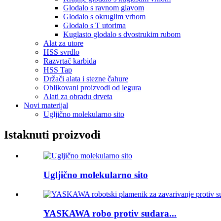
Glodalo s ravnom glavom
Glodalo s okruglim vrhom
Glodalo s T utorima
Kuglasto glodalo s dvostrukim rubom
Alat za utore
HSS svrdlo
Razvrtač karbida
HSS Tap
Držači alata i stezne čahure
Oblikovani proizvodi od legura
Alati za obradu drveta
Novi materijal
Ugljično molekularno sito
Istaknuti proizvodi
Ugljično molekularno sito
YASKAWA robo protiv sudara...