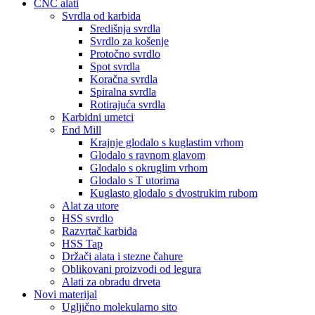
CNC alati
Svrdla od karbida
Središnja svrdla
Svrdlo za košenje
Protočno svrdlo
Spot svrdla
Koračna svrdla
Spiralna svrdla
Rotirajuća svrdla
Karbidni umetci
End Mill
Krajnje glodalo s kuglastim vrhom
Glodalo s ravnom glavom
Glodalo s okruglim vrhom
Glodalo s T utorima
Kuglasto glodalo s dvostrukim rubom
Alat za utore
HSS svrdlo
Razvrtač karbida
HSS Tap
Držači alata i stezne čahure
Oblikovani proizvodi od legura
Alati za obradu drveta
Novi materijal
Ugljično molekularno sito