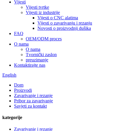
Vijesti
Vijesti tvrtke
Vijesti iz industrije
Vijesti o CNC alatima
Vijesti o zavarivanju i rezanju
Novosti o proizvodnji dušika
FAQ
OEM/ODM proces
O nama
O nama
Tvornički zaslon
preuzimanje
Kontaktirajte nas
English
Dom
Proizvodi
Zavarivanje i rezanje
Pribor za zavarivanje
Savjeti za kontakt
kategorije
Zavarivanje i rezanje