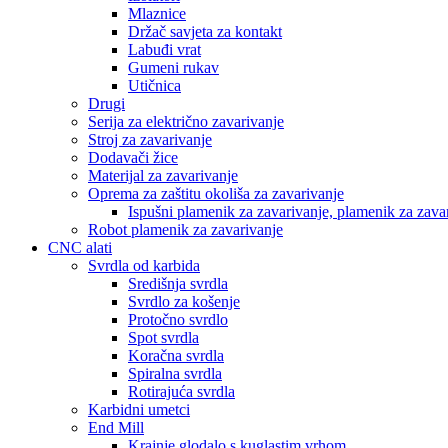
Mlaznice
Držač savjeta za kontakt
Labuđi vrat
Gumeni rukav
Utičnica
Drugi
Serija za električno zavarivanje
Stroj za zavarivanje
Dodavači žice
Materijal za zavarivanje
Oprema za zaštitu okoliša za zavarivanje
Ispušni plamenik za zavarivanje, plamenik za zava
Robot plamenik za zavarivanje
CNC alati
Svrdla od karbida
Središnja svrdla
Svrdlo za košenje
Protočno svrdlo
Spot svrdla
Koračna svrdla
Spiralna svrdla
Rotirajuća svrdla
Karbidni umetci
End Mill
Krajnje glodalo s kuglastim vrhom