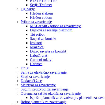
PT31 PT40 PT60
Serija Trafimet
Tig baklje
Hlađen zrakom
Hlađen vodom
Pribor za zavarivanje
MAG&MIG pribor za zavarivanje
Dijelovi za rezanje plazmom
Tig pribor
Savjeti za kontakt
Izolatori
Mlaznice
Držač savjeta za kontakt
Labuđi vrat
Gumeni rukav
Utičnica
Drugi
Serija za električno zavarivanje
Stroj za zavarivanje
Dodavači žice
Materijal za zavarivanje
Sigurni proizvodi za zavarivanje
Oprema za zaštitu okoliša za zavarivanje
Ispušni plamenik za zavarivanje, plamenik za zava
Robot plamenik za zavarivanje