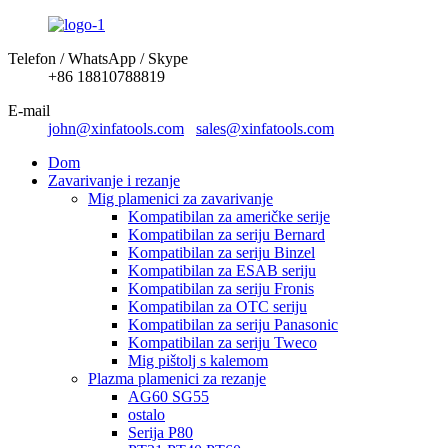
Telefon / WhatsApp / Skype
+86 18810788819
E-mail
john@xinfatools.com
sales@xinfatools.com
Dom
Zavarivanje i rezanje
Mig plamenici za zavarivanje
Kompatibilan za američke serije
Kompatibilan za seriju Bernard
Kompatibilan za seriju Binzel
Kompatibilan za ESAB seriju
Kompatibilan za seriju Fronis
Kompatibilan za OTC seriju
Kompatibilan za seriju Panasonic
Kompatibilan za seriju Tweco
Mig pištolj s kalemom
Plazma plamenici za rezanje
AG60 SG55
ostalo
Serija P80