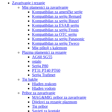
Zavarivanje i rezanje
Mig plamenici za zavarivanje
Kompatibilan za američke serije
Kompatibilan za seriju Bernard
Kompatibilan za seriju Binzel
Kompatibilan za ESAB seriju
Kompatibilan za seriju Fronis
Kompatibilan za OTC seriju
Kompatibilan za seriju Panasonic
Kompatibilan za seriju Tweco
Mig pištolj s kalemom
Plazma plamenici za rezanje
AG60 SG55
ostalo
Serija P80
PT31 PT40 PT60
Serija Trafimet
Tig baklje
Hlađen zrakom
Hlađen vodom
Pribor za zavarivanje
MAG&MIG pribor za zavarivanje
Dijelovi za rezanje plazmom
Tig pribor
Savjeti za kontakt