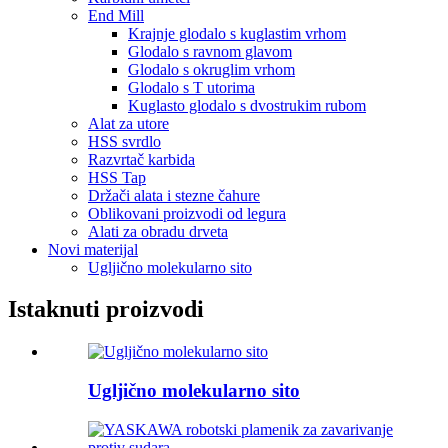
End Mill
Krajnje glodalo s kuglastim vrhom
Glodalo s ravnom glavom
Glodalo s okruglim vrhom
Glodalo s T utorima
Kuglasto glodalo s dvostrukim rubom
Alat za utore
HSS svrdlo
Razvrtač karbida
HSS Tap
Držači alata i stezne čahure
Oblikovani proizvodi od legura
Alati za obradu drveta
Novi materijal
Ugljično molekularno sito
Istaknuti proizvodi
Ugljično molekularno sito