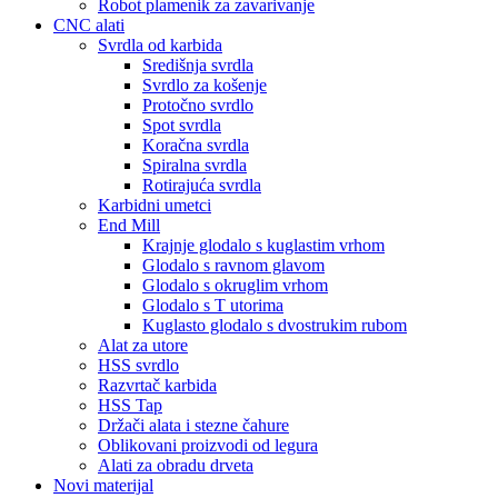
Robot plamenik za zavarivanje
CNC alati
Svrdla od karbida
Središnja svrdla
Svrdlo za košenje
Protočno svrdlo
Spot svrdla
Koračna svrdla
Spiralna svrdla
Rotirajuća svrdla
Karbidni umetci
End Mill
Krajnje glodalo s kuglastim vrhom
Glodalo s ravnom glavom
Glodalo s okruglim vrhom
Glodalo s T utorima
Kuglasto glodalo s dvostrukim rubom
Alat za utore
HSS svrdlo
Razvrtač karbida
HSS Tap
Držači alata i stezne čahure
Oblikovani proizvodi od legura
Alati za obradu drveta
Novi materijal