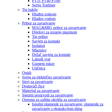
PT31 PT40 PT60
Serija Trafimet
Tig baklje
Hlađen zrakom
Hlađen vodom
Pribor za zavarivanje
MAG&MIG pribor za zavarivanje
Dijelovi za rezanje plazmom
Tig pribor
Savjeti za kontakt
Izolatori
Mlaznice
Držač savjeta za kontakt
Labuđi vrat
Gumeni rukav
Utičnica
Ostali
Serija za električno zavarivanje
Stroj za zavarivanje
Dodavači žice
Materijal za zavarivanje
Sigurni proizvodi za zavarivanje
Oprema za zaštitu okoliša za zavarivanje
Ispušni plamenik za zavarivanje, plamenik za
zavarivanje s ekstrakcijom dima