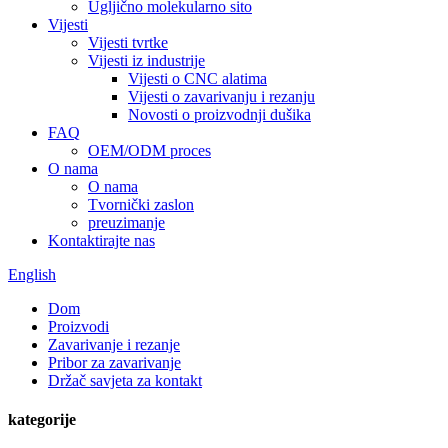
Ugljično molekularno sito
Vijesti
Vijesti tvrtke
Vijesti iz industrije
Vijesti o CNC alatima
Vijesti o zavarivanju i rezanju
Novosti o proizvodnji dušika
FAQ
OEM/ODM proces
O nama
O nama
Tvornički zaslon
preuzimanje
Kontaktirajte nas
English
Dom
Proizvodi
Zavarivanje i rezanje
Pribor za zavarivanje
Držač savjeta za kontakt
kategorije