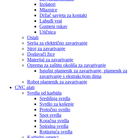
Izolatori
Mlaznice
Držač savjeta za kontakt
Labuđi vrat
Gumeni rukav
Utičnica
Ostali
Serija za električno zavarivanje
Stroj za zavarivanje
Dodavači žice
Materijal za zavarivanje
Oprema za zaštitu okoliša za zavarivanje
Ispušni plamenik za zavarivanje, plamenik za
zavarivanje s ekstrakcijom dima
Robot plamenik za zavarivanje
CNC alati
Svrdla od karbida
Središnja svrdla
Svrdlo za košenje
Protočno svrdlo
Spot svrdla
Koračna svrdla
Spiralna svrdla
Rotirajuća svrdla
Karbidni umetci