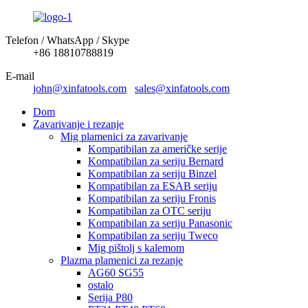
Telefon / WhatsApp / Skype
+86 18810788819
E-mail
john@xinfatools.com
sales@xinfatools.com
Dom
Zavarivanje i rezanje
Mig plamenici za zavarivanje
Kompatibilan za američke serije
Kompatibilan za seriju Bernard
Kompatibilan za seriju Binzel
Kompatibilan za ESAB seriju
Kompatibilan za seriju Fronis
Kompatibilan za OTC seriju
Kompatibilan za seriju Panasonic
Kompatibilan za seriju Tweco
Mig pištolj s kalemom
Plazma plamenici za rezanje
AG60 SG55
ostalo
Serija P80