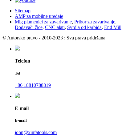
Sitemap
AMP za mobilne uređaje
Mig plamenici za zavarivanje
,
Pribor za zavarivanje
,
Dodavači žice
,
CNC alati
,
Svrdla od karbida
,
End Mill
© Autorsko pravo - 2010-2023 : Sva prava pridržana.
Telefon
Tel
+86 18810788819
E-mail
E-mail
john@xinfatools.com