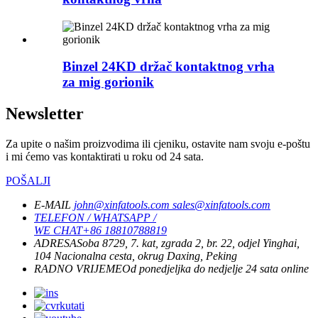
Binzel 24KD držač kontaktnog vrha
za mig gorionik
Newsletter
Za upite o našim proizvodima ili cjeniku, ostavite nam svoju e-poštu
i mi ćemo vas kontaktirati u roku od 24 sata.
POŠALJI
E-MAIL
john@xinfatools.com
sales@xinfatools.com
TELEFON / WHATSAPP /
WE CHAT
+86 18810788819
ADRESA
Soba 8729, 7. kat, zgrada 2, br. 22, odjel Yinghai,
104 Nacionalna cesta, okrug Daxing, Peking
RADNO VRIJEME
Od ponedjeljka do nedjelje
24 sata online