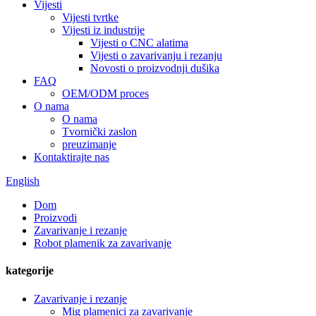
Vijesti
Vijesti tvrtke
Vijesti iz industrije
Vijesti o CNC alatima
Vijesti o zavarivanju i rezanju
Novosti o proizvodnji dušika
FAQ
OEM/ODM proces
O nama
O nama
Tvornički zaslon
preuzimanje
Kontaktirajte nas
English
Dom
Proizvodi
Zavarivanje i rezanje
Robot plamenik za zavarivanje
kategorije
Zavarivanje i rezanje
Mig plamenici za zavarivanje