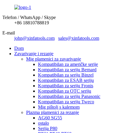
Telefon / WhatsApp / Skype
+86 18810788819
E-mail
john@xinfatools.com
sales@xinfatools.com
Dom
Zavarivanje i rezanje
Mig plamenici za zavarivanje
Kompatibilan za američke serije
Kompatibilan za seriju Bernard
Kompatibilan za seriju Binzel
Kompatibilan za ESAB seriju
Kompatibilan za seriju Fronis
Kompatibilan za OTC seriju
Kompatibilan za seriju Panasonic
Kompatibilan za seriju Tweco
Mig pištolj s kalemom
Plazma plamenici za rezanje
AG60 SG55
ostalo
Serija P80