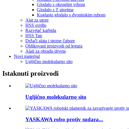
Glodalo s okruglim vrhom
Glodalo s T utorima
Kuglasto glodalo s dvostrukim rubom
Alat za utore
HSS svrdlo
Razvrtač karbida
HSS Tap
Držači alata i stezne čahure
Oblikovani proizvodi od legura
Alati za obradu drveta
Novi materijal
Ugljično molekularno sito
Istaknuti proizvodi
Ugljično molekularno sito
YASKAWA robo protiv sudara...