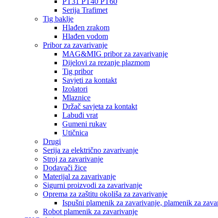
PT31 PT40 PT60
Serija Trafimet
Tig baklje
Hlađen zrakom
Hlađen vodom
Pribor za zavarivanje
MAG&MIG pribor za zavarivanje
Dijelovi za rezanje plazmom
Tig pribor
Savjeti za kontakt
Izolatori
Mlaznice
Držač savjeta za kontakt
Labuđi vrat
Gumeni rukav
Utičnica
Drugi
Serija za električno zavarivanje
Stroj za zavarivanje
Dodavači žice
Materijal za zavarivanje
Sigurni proizvodi za zavarivanje
Oprema za zaštitu okoliša za zavarivanje
Ispušni plamenik za zavarivanje, plamenik za zava
Robot plamenik za zavarivanje