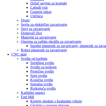
Držač savjeta za kontakt
Labuđi vrat
Gumeni rukav
Utičnica
Drugi
Serija za električno zavarivanje
Stroj za zavarivanje
Dodavači žice
Materijal za zavarivanje
Oprema za zaštitu okoliša za zavarivanje
Ispušni plamenik za zavarivanje, plamenik za zava
Robot plamenik za zavarivanje
CNC alati
Svrdla od karbida
Središnja svrdla
Svrdlo za košenje
Protočno svrdlo
Spot svrdla
Koračna svrdla
Spiralna svrdla
Rotirajuća svrdla
Karbidni umetci
End Mill
Krajnje glodalo s kuglastim vrhom
Glodalo s ravnom glavom