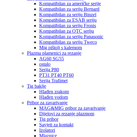
Kompatibilan za američke serije
Kompatibilan za seriju Bernard
Kompatibilan za seriju Binzel
Kompatibilan za ESAB seriju
Kompatibilan za seriju Fronis
Kompatibilan za OTC seriju
Kompatibilan za seriju Panasonic
Kompatibilan za seriju Tweco
Mig pištolj s kalemom
Plazma plamenici za rezanje
AG60 SG55
ostalo
Serija P80
PT31 PT40 PT60
Serija Trafimet
Tig baklje
Hlađen zrakom
Hlađen vodom
Pribor za zavarivanje
MAG&MIG pribor za zavarivanje
Dijelovi za rezanje plazmom
Tig pribor
Savjeti za kontakt
Izolatori
Mlaznice