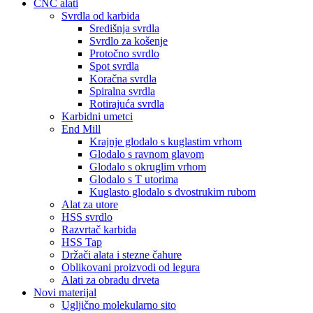
CNC alati
Svrdla od karbida
Središnja svrdla
Svrdlo za košenje
Protočno svrdlo
Spot svrdla
Koračna svrdla
Spiralna svrdla
Rotirajuća svrdla
Karbidni umetci
End Mill
Krajnje glodalo s kuglastim vrhom
Glodalo s ravnom glavom
Glodalo s okruglim vrhom
Glodalo s T utorima
Kuglasto glodalo s dvostrukim rubom
Alat za utore
HSS svrdlo
Razvrtač karbida
HSS Tap
Držači alata i stezne čahure
Oblikovani proizvodi od legura
Alati za obradu drveta
Novi materijal
Ugljično molekularno sito