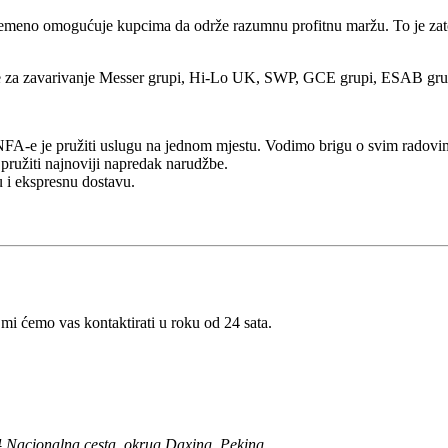
eno omogućuje kupcima da održe razumnu profitnu maržu. To je zato š
vode za zavarivanje Messer grupi, Hi-Lo UK, SWP, GCE grupi, ESAB gru
FA-e je pružiti uslugu na jednom mjestu. Vodimo brigu o svim radovima
 pružiti najnoviji napredak narudžbe.
u i ekspresnu dostavu.
 mi ćemo vas kontaktirati u roku od 24 sata.
104 Nacionalna cesta, okrug Daxing, Peking