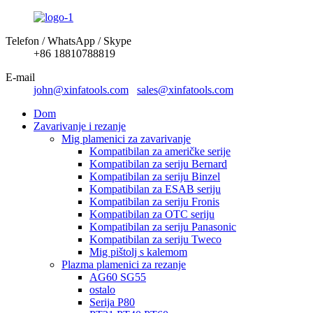
Telefon / WhatsApp / Skype
+86 18810788819
E-mail
john@xinfatools.com
sales@xinfatools.com
Dom
Zavarivanje i rezanje
Mig plamenici za zavarivanje
Kompatibilan za američke serije
Kompatibilan za seriju Bernard
Kompatibilan za seriju Binzel
Kompatibilan za ESAB seriju
Kompatibilan za seriju Fronis
Kompatibilan za OTC seriju
Kompatibilan za seriju Panasonic
Kompatibilan za seriju Tweco
Mig pištolj s kalemom
Plazma plamenici za rezanje
AG60 SG55
ostalo
Serija P80