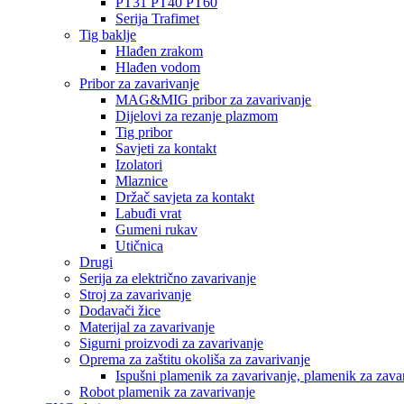
PT31 PT40 PT60
Serija Trafimet
Tig baklje
Hlađen zrakom
Hlađen vodom
Pribor za zavarivanje
MAG&MIG pribor za zavarivanje
Dijelovi za rezanje plazmom
Tig pribor
Savjeti za kontakt
Izolatori
Mlaznice
Držač savjeta za kontakt
Labuđi vrat
Gumeni rukav
Utičnica
Drugi
Serija za električno zavarivanje
Stroj za zavarivanje
Dodavači žice
Materijal za zavarivanje
Sigurni proizvodi za zavarivanje
Oprema za zaštitu okoliša za zavarivanje
Ispušni plamenik za zavarivanje, plamenik za zava
Robot plamenik za zavarivanje