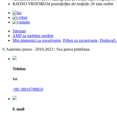
RADNO VRIJEME
Od ponedjeljka do nedjelje
24 sata online
Sitemap
AMP za mobilne uređaje
Mig plamenici za zavarivanje
,
Pribor za zavarivanje
,
Dodavači 
© Autorsko pravo - 2010-2023 : Sva prava pridržana.
Telefon
Tel
+86 18810788819
E-mail