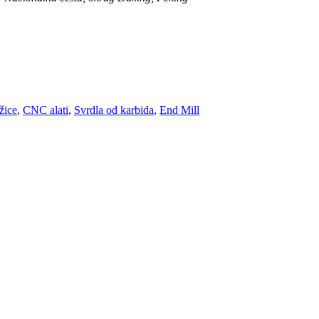
žice
,
CNC alati
,
Svrdla od karbida
,
End Mill