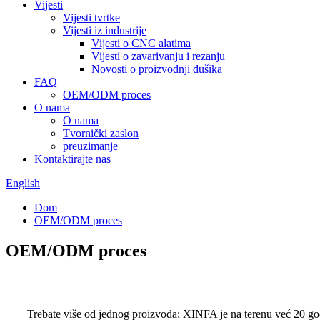
Vijesti
Vijesti tvrtke
Vijesti iz industrije
Vijesti o CNC alatima
Vijesti o zavarivanju i rezanju
Novosti o proizvodnji dušika
FAQ
OEM/ODM proces
O nama
O nama
Tvornički zaslon
preuzimanje
Kontaktirajte nas
English
Dom
OEM/ODM proces
OEM/ODM proces
Trebate više od jednog proizvoda; XINFA je na terenu već 20 godi