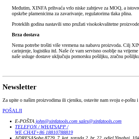
Međutim, XINFA prihvaća vrlo niske zahtjeve za MOQ, a istovrem
opskrbe plamenicima za zavarivanje, regulatorima tlaka plina.
Proteklih godina nastavili smo pružati visokokvalitetne proiz
Brza dostava
Nema potrebe trošiti više vremena na nabavu proizvoda. Cilj XIN
carinjenje, logistiku itd. Naše će vam servisno osoblje na vrijeme
naše usluge dostave uključuju pomorsku pošiljku, zračnu pošiljk
Newsletter
Za upite o našim proizvodima ili cjeniku, ostavite nam svoju e-poštu i
POŠALJI
E-POŠTA
john@xinfatools.com
sales@xinfatools.com
TELEFON / WHATSAPP /
WE CHAT
+86 18810788819
ADRESA
Soba 8729, 7. kat, zgrada 2, br. 22, odjel Yinghai, 