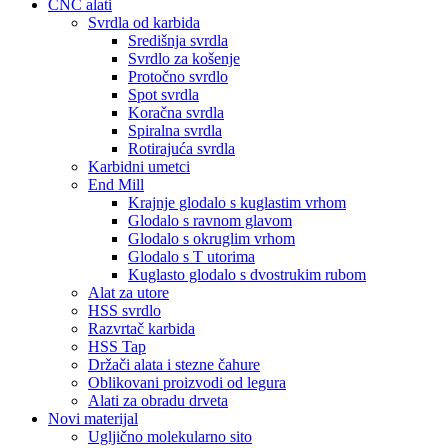
CNC alati
Svrdla od karbida
Središnja svrdla
Svrdlo za košenje
Protočno svrdlo
Spot svrdla
Koračna svrdla
Spiralna svrdla
Rotirajuća svrdla
Karbidni umetci
End Mill
Krajnje glodalo s kuglastim vrhom
Glodalo s ravnom glavom
Glodalo s okruglim vrhom
Glodalo s T utorima
Kuglasto glodalo s dvostrukim rubom
Alat za utore
HSS svrdlo
Razvrtač karbida
HSS Tap
Držači alata i stezne čahure
Oblikovani proizvodi od legura
Alati za obradu drveta
Novi materijal
Ugljično molekularno sito