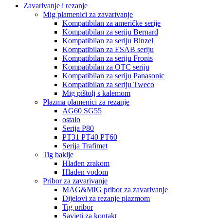
Zavarivanje i rezanje
Mig plamenici za zavarivanje
Kompatibilan za američke serije
Kompatibilan za seriju Bernard
Kompatibilan za seriju Binzel
Kompatibilan za ESAB seriju
Kompatibilan za seriju Fronis
Kompatibilan za OTC seriju
Kompatibilan za seriju Panasonic
Kompatibilan za seriju Tweco
Mig pištolj s kalemom
Plazma plamenici za rezanje
AG60 SG55
ostalo
Serija P80
PT31 PT40 PT60
Serija Trafimet
Tig baklje
Hlađen zrakom
Hlađen vodom
Pribor za zavarivanje
MAG&MIG pribor za zavarivanje
Dijelovi za rezanje plazmom
Tig pribor
Savjeti za kontakt