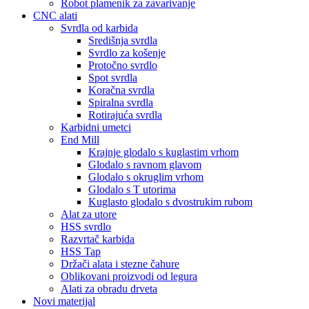
Robot plamenik za zavarivanje
CNC alati
Svrdla od karbida
Središnja svrdla
Svrdlo za košenje
Protočno svrdlo
Spot svrdla
Koračna svrdla
Spiralna svrdla
Rotirajuća svrdla
Karbidni umetci
End Mill
Krajnje glodalo s kuglastim vrhom
Glodalo s ravnom glavom
Glodalo s okruglim vrhom
Glodalo s T utorima
Kuglasto glodalo s dvostrukim rubom
Alat za utore
HSS svrdlo
Razvrtač karbida
HSS Tap
Držači alata i stezne čahure
Oblikovani proizvodi od legura
Alati za obradu drveta
Novi materijal