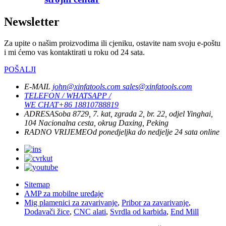
Newsletter
Za upite o našim proizvodima ili cjeniku, ostavite nam svoju e-poštu
i mi ćemo vas kontaktirati u roku od 24 sata.
POŠALJI
E-MAIL
john@xinfatools.com
sales@xinfatools.com
TELEFON / WHATSAPP /
WE CHAT
+86 18810788819
ADRESA
Soba 8729, 7. kat, zgrada 2, br. 22, odjel Yinghai,
104 Nacionalna cesta, okrug Daxing, Peking
RADNO VRIJEME
Od ponedjeljka do nedjelje
24 sata online
Sitemap
AMP za mobilne uređaje
Mig plamenici za zavarivanje
,
Pribor za zavarivanje
,
Dodavači žice
,
CNC alati
,
Svrdla od karbida
,
End Mill