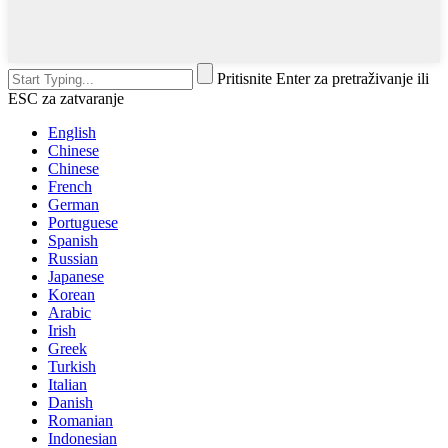
Pritisnite Enter za pretraživanje ili
ESC za zatvaranje
English
Chinese
Chinese
French
German
Portuguese
Spanish
Russian
Japanese
Korean
Arabic
Irish
Greek
Turkish
Italian
Danish
Romanian
Indonesian