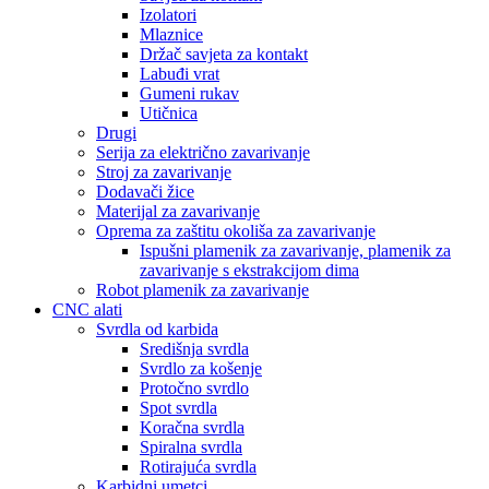
Izolatori
Mlaznice
Držač savjeta za kontakt
Labuđi vrat
Gumeni rukav
Utičnica
Drugi
Serija za električno zavarivanje
Stroj za zavarivanje
Dodavači žice
Materijal za zavarivanje
Oprema za zaštitu okoliša za zavarivanje
Ispušni plamenik za zavarivanje, plamenik za
zavarivanje s ekstrakcijom dima
Robot plamenik za zavarivanje
CNC alati
Svrdla od karbida
Središnja svrdla
Svrdlo za košenje
Protočno svrdlo
Spot svrdla
Koračna svrdla
Spiralna svrdla
Rotirajuća svrdla
Karbidni umetci