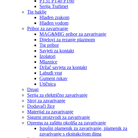
PT31 PT40 PT60
Serija Trafimet
Tig baklje
Hlađen zrakom
Hlađen vodom
Pribor za zavarivanje
MAG&MIG pribor za zavarivanje
Dijelovi za rezanje plazmom
Tig pribor
Savjeti za kontakt
Izolatori
Mlaznice
Držač savjeta za kontakt
Labuđi vrat
Gumeni rukav
Utičnica
Drugi
Serija za električno zavarivanje
Stroj za zavarivanje
Dodavači žice
Materijal za zavarivanje
Sigurni proizvodi za zavarivanje
Oprema za zaštitu okoliša za zavarivanje
Ispušni plamenik za zavarivanje, plamenik za
zavarivanje s ekstrakcijom dima