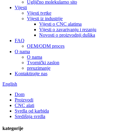
Ugljično molekularno sito
Vijesti
Vijesti tvrtke
Vijesti iz industrije
Vijesti o CNC alatima
Vijesti o zavarivanju i rezanju
Novosti o proizvodnji dušika
FAQ
OEM/ODM proces
O nama
O nama
Tvornički zaslon
preuzimanje
Kontaktirajte nas
English
Dom
Proizvodi
CNC alati
Svrdla od karbida
Središnja svrdla
kategorije