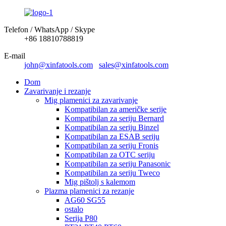
Telefon / WhatsApp / Skype
+86 18810788819
E-mail
john@xinfatools.com
sales@xinfatools.com
Dom
Zavarivanje i rezanje
Mig plamenici za zavarivanje
Kompatibilan za američke serije
Kompatibilan za seriju Bernard
Kompatibilan za seriju Binzel
Kompatibilan za ESAB seriju
Kompatibilan za seriju Fronis
Kompatibilan za OTC seriju
Kompatibilan za seriju Panasonic
Kompatibilan za seriju Tweco
Mig pištolj s kalemom
Plazma plamenici za rezanje
AG60 SG55
ostalo
Serija P80