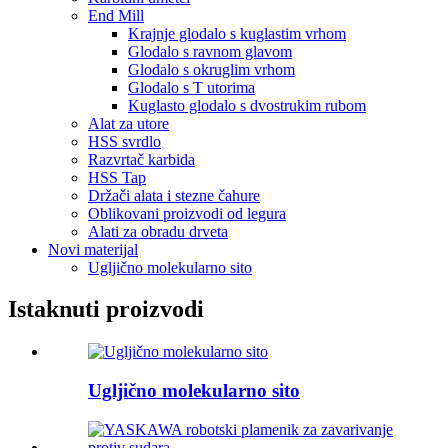
End Mill
Krajnje glodalo s kuglastim vrhom
Glodalo s ravnom glavom
Glodalo s okruglim vrhom
Glodalo s T utorima
Kuglasto glodalo s dvostrukim rubom
Alat za utore
HSS svrdlo
Razvrtač karbida
HSS Tap
Držači alata i stezne čahure
Oblikovani proizvodi od legura
Alati za obradu drveta
Novi materijal
Ugljično molekularno sito
Istaknuti proizvodi
Ugljično molekularno sito