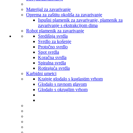
Materijal za zavarivanje
Oprema za zaštitu okoliša za zavarivanje
Ispušni plamenik za zavarivanje, plamenik za
zavarivanje s ekstrakcijom dima
Robot plamenik za zavarivanje
Središnja svrdla
Svrdlo za košenje
Protočno svrdlo
Spot svrdla
Koračna svrdla
Spiralna svrdla
Rotirajuća svrdla
Karbidni umetci
Krajnje glodalo s kuglastim vrhom
Glodalo s ravnom glavom
Glodalo s okruglim vrhom