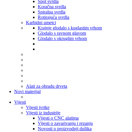
Spot svrdla
Koračna svrdla
Spiralna svrdla
Rotirajuća svrdla
Karbidni umetci
Krajnje glodalo s kuglastim vrhom
Glodalo s ravnom glavom
Glodalo s okruglim vrhom
Alati za obradu drveta
Novi materijal
Vijesti
Vijesti tvrtke
Vijesti iz industrije
Vijesti o CNC alatima
Vijesti o zavarivanju i rezanju
Novosti o proizvodnji dušika