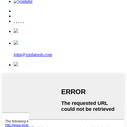
,
,
,
,
,
john@xinfatools.com