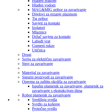
Hlađen zrakom
Hlađen vodom
MAG&MIG pribor za zavarivanje
Dijelovi za rezanje plazmom
Tig pribor
Savjeti za kontakt
Izolatori
Mlaznice
Držač savjeta za kontakt
Labuđi vrat
Gumeni rukav
Utičnica
Drugi
Serija za električno zavarivanje
Stroj za zavarivanje
Materijal za zavarivanje
Sigurni proizvodi za zavarivanje
Oprema za zaštitu okoliša za zavarivanje
Ispušni plamenik za zavarivanje, plamenik za
zavarivanje s ekstrakcijom dima
Robot plamenik za zavarivanje
Središnja svrdla
Svrdlo za košenje
Protočno svrdlo