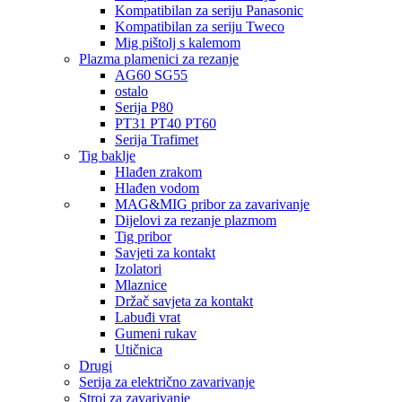
Kompatibilan za seriju Panasonic
Kompatibilan za seriju Tweco
Mig pištolj s kalemom
Plazma plamenici za rezanje
AG60 SG55
ostalo
Serija P80
PT31 PT40 PT60
Serija Trafimet
Tig baklje
Hlađen zrakom
Hlađen vodom
MAG&MIG pribor za zavarivanje
Dijelovi za rezanje plazmom
Tig pribor
Savjeti za kontakt
Izolatori
Mlaznice
Držač savjeta za kontakt
Labuđi vrat
Gumeni rukav
Utičnica
Drugi
Serija za električno zavarivanje
Stroj za zavarivanje