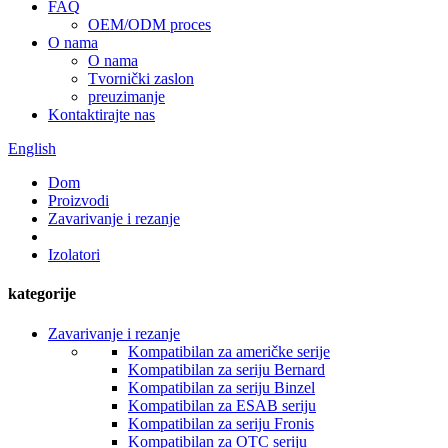
FAQ
OEM/ODM proces
O nama
O nama
Tvornički zaslon
preuzimanje
Kontaktirajte nas
English
Dom
Proizvodi
Zavarivanje i rezanje
Izolatori
kategorije
Zavarivanje i rezanje
Kompatibilan za američke serije
Kompatibilan za seriju Bernard
Kompatibilan za seriju Binzel
Kompatibilan za ESAB seriju
Kompatibilan za seriju Fronis
Kompatibilan za OTC seriju