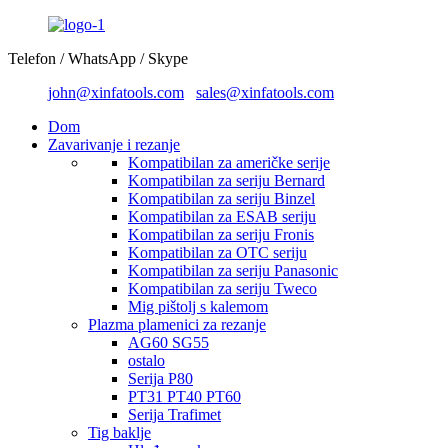
Telefon / WhatsApp / Skype
john@xinfatools.com
sales@xinfatools.com
Dom
Zavarivanje i rezanje
Kompatibilan za američke serije
Kompatibilan za seriju Bernard
Kompatibilan za seriju Binzel
Kompatibilan za ESAB seriju
Kompatibilan za seriju Fronis
Kompatibilan za OTC seriju
Kompatibilan za seriju Panasonic
Kompatibilan za seriju Tweco
Mig pištolj s kalemom
Plazma plamenici za rezanje
AG60 SG55
ostalo
Serija P80
PT31 PT40 PT60
Serija Trafimet
Tig baklje