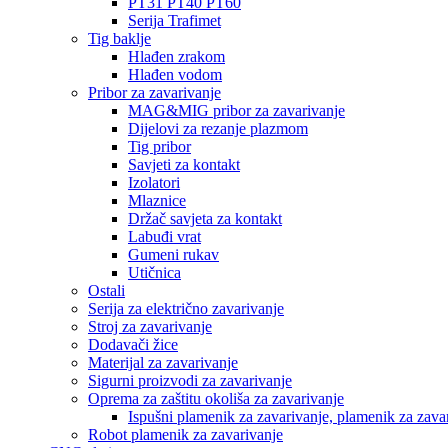
PT31 PT40 PT60
Serija Trafimet
Tig baklje
Hlađen zrakom
Hlađen vodom
Pribor za zavarivanje
MAG&MIG pribor za zavarivanje
Dijelovi za rezanje plazmom
Tig pribor
Savjeti za kontakt
Izolatori
Mlaznice
Držač savjeta za kontakt
Labuđi vrat
Gumeni rukav
Utičnica
Ostali
Serija za električno zavarivanje
Stroj za zavarivanje
Dodavači žice
Materijal za zavarivanje
Sigurni proizvodi za zavarivanje
Oprema za zaštitu okoliša za zavarivanje
Ispušni plamenik za zavarivanje, plamenik za zava
Robot plamenik za zavarivanje