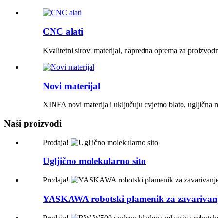
CNC alati
Kvalitetni sirovi materijal, napredna oprema za proizvodnj
Novi materijal
XINFA novi materijali uključuju cvjetno blato, ugljična m
Naši proizvodi
Prodaja!
Ugljično molekularno sito
Prodaja!
YASKAWA robotski plamenik za zavarivanj
Prodaja!