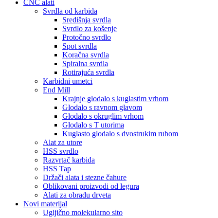
CNC alati
Svrdla od karbida
Središnja svrdla
Svrdlo za košenje
Protočno svrdlo
Spot svrdla
Koračna svrdla
Spiralna svrdla
Rotirajuća svrdla
Karbidni umetci
End Mill
Krajnje glodalo s kuglastim vrhom
Glodalo s ravnom glavom
Glodalo s okruglim vrhom
Glodalo s T utorima
Kuglasto glodalo s dvostrukim rubom
Alat za utore
HSS svrdlo
Razvrtač karbida
HSS Tap
Držači alata i stezne čahure
Oblikovani proizvodi od legura
Alati za obradu drveta
Novi materijal
Ugljično molekularno sito