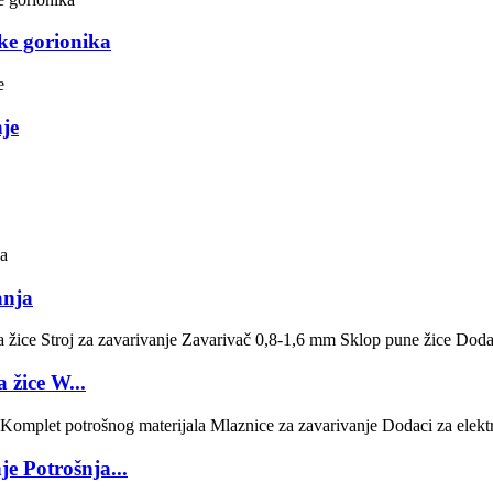
e gorionika
je
anja
žice W...
je Potrošnja...