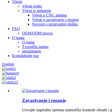
Vijesti
Vijesti tvrtke
Vijesti iz industrije
Vijesti o CNC alatima
Vijesti o zavarivanju i rezanju
Novosti o proizvodnji dušika
FAQ
OEM/ODM proces
O nama
O nama
Tvornički zaslon
preuzimanje
Kontaktirajte nas
English
Zavarivanje i rezanje
Usvojite naprednu opremu numeričke kontrole obrade i pr