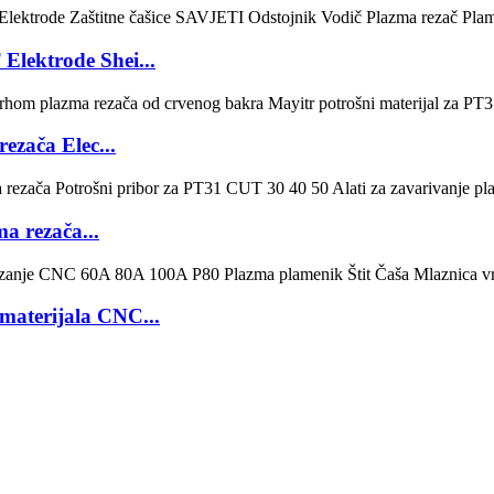
lektrode Shei...
ezača Elec...
a rezača...
materijala CNC...