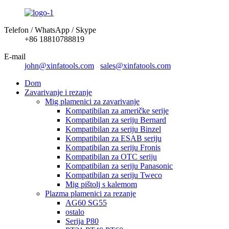
Telefon / WhatsApp / Skype
+86 18810788819
E-mail
john@xinfatools.com
sales@xinfatools.com
Dom
Zavarivanje i rezanje
Mig plamenici za zavarivanje
Kompatibilan za američke serije
Kompatibilan za seriju Bernard
Kompatibilan za seriju Binzel
Kompatibilan za ESAB seriju
Kompatibilan za seriju Fronis
Kompatibilan za OTC seriju
Kompatibilan za seriju Panasonic
Kompatibilan za seriju Tweco
Mig pištolj s kalemom
Plazma plamenici za rezanje
AG60 SG55
ostalo
Serija P80