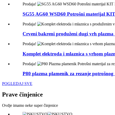
Prodaja!
SG55 AG60 WSD60 Potrošni materijal KIT E
Prodaja!
Crveni bakreni produženi dugi vrh plazma r
Prodaja!
Komplet elektroda i mlaznica s vrhom plazm
Prodaja!
P80 plazma plamenik za rezanje potrošnog 
POGLEDAJ SVE
Prave činjenice
Ovdje imamo neke super činjenice