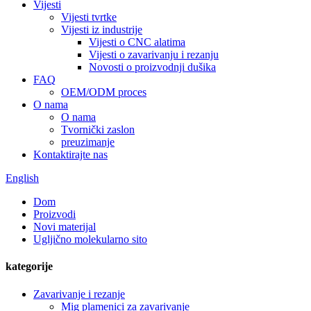
Vijesti
Vijesti tvrtke
Vijesti iz industrije
Vijesti o CNC alatima
Vijesti o zavarivanju i rezanju
Novosti o proizvodnji dušika
FAQ
OEM/ODM proces
O nama
O nama
Tvornički zaslon
preuzimanje
Kontaktirajte nas
English
Dom
Proizvodi
Novi materijal
Ugljično molekularno sito
kategorije
Zavarivanje i rezanje
Mig plamenici za zavarivanje