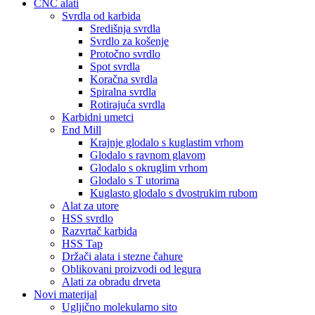
CNC alati
Svrdla od karbida
Središnja svrdla
Svrdlo za košenje
Protočno svrdlo
Spot svrdla
Koračna svrdla
Spiralna svrdla
Rotirajuća svrdla
Karbidni umetci
End Mill
Krajnje glodalo s kuglastim vrhom
Glodalo s ravnom glavom
Glodalo s okruglim vrhom
Glodalo s T utorima
Kuglasto glodalo s dvostrukim rubom
Alat za utore
HSS svrdlo
Razvrtač karbida
HSS Tap
Držači alata i stezne čahure
Oblikovani proizvodi od legura
Alati za obradu drveta
Novi materijal
Ugljično molekularno sito