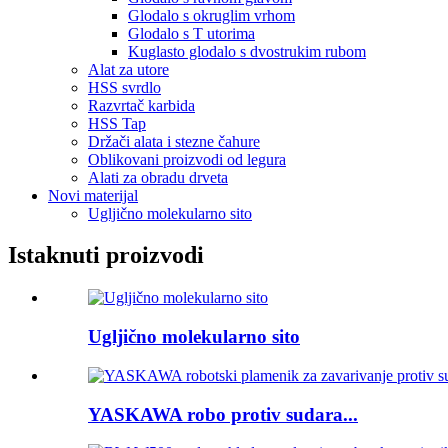
Glodalo s okruglim vrhom
Glodalo s T utorima
Kuglasto glodalo s dvostrukim rubom
Alat za utore
HSS svrdlo
Razvrtač karbida
HSS Tap
Držači alata i stezne čahure
Oblikovani proizvodi od legura
Alati za obradu drveta
Novi materijal
Ugljično molekularno sito
Istaknuti proizvodi
Ugljično molekularno sito
YASKAWA robo protiv sudara...