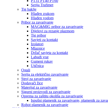
PT31 PT40 PT60
Serija Trafimet
Tig baklje
Hlađen zrakom
Hlađen vodom
Pribor za zavarivanje
MAG&MIG pribor za zavarivanje
Dijelovi za rezanje plazmom
Tig pribor
Savjeti za kontakt
Izolatori
Mlaznice
Držač savjeta za kontakt
Labuđi vrat
Gumeni rukav
Utičnica
Ostali
Serija za električno zavarivanje
Stroj za zavarivanje
Dodavači žice
Materijal za zavarivanje
Sigurni proizvodi za zavarivanje
Oprema za zaštitu okoliša za zavarivanje
Ispušni plamenik za zavarivanje, plamenik za zava
Robot plamenik za zavarivanje