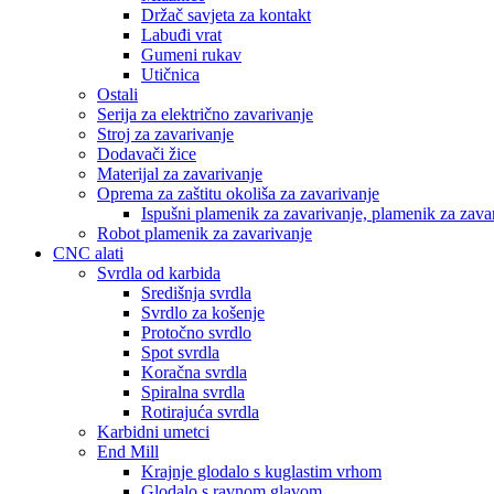
Držač savjeta za kontakt
Labuđi vrat
Gumeni rukav
Utičnica
Ostali
Serija za električno zavarivanje
Stroj za zavarivanje
Dodavači žice
Materijal za zavarivanje
Oprema za zaštitu okoliša za zavarivanje
Ispušni plamenik za zavarivanje, plamenik za zava
Robot plamenik za zavarivanje
CNC alati
Svrdla od karbida
Središnja svrdla
Svrdlo za košenje
Protočno svrdlo
Spot svrdla
Koračna svrdla
Spiralna svrdla
Rotirajuća svrdla
Karbidni umetci
End Mill
Krajnje glodalo s kuglastim vrhom
Glodalo s ravnom glavom