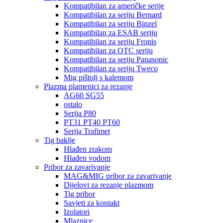
Kompatibilan za američke serije
Kompatibilan za seriju Bernard
Kompatibilan za seriju Binzel
Kompatibilan za ESAB seriju
Kompatibilan za seriju Fronis
Kompatibilan za OTC seriju
Kompatibilan za seriju Panasonic
Kompatibilan za seriju Tweco
Mig pištolj s kalemom
Plazma plamenici za rezanje
AG60 SG55
ostalo
Serija P80
PT31 PT40 PT60
Serija Trafimet
Tig baklje
Hlađen zrakom
Hlađen vodom
Pribor za zavarivanje
MAG&MIG pribor za zavarivanje
Dijelovi za rezanje plazmom
Tig pribor
Savjeti za kontakt
Izolatori
Mlaznice