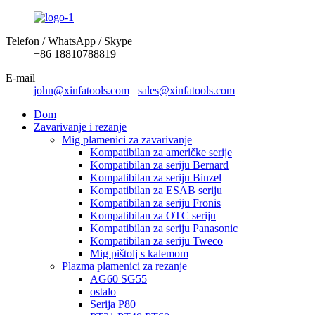
Telefon / WhatsApp / Skype
+86 18810788819
E-mail
john@xinfatools.com
sales@xinfatools.com
Dom
Zavarivanje i rezanje
Mig plamenici za zavarivanje
Kompatibilan za američke serije
Kompatibilan za seriju Bernard
Kompatibilan za seriju Binzel
Kompatibilan za ESAB seriju
Kompatibilan za seriju Fronis
Kompatibilan za OTC seriju
Kompatibilan za seriju Panasonic
Kompatibilan za seriju Tweco
Mig pištolj s kalemom
Plazma plamenici za rezanje
AG60 SG55
ostalo
Serija P80